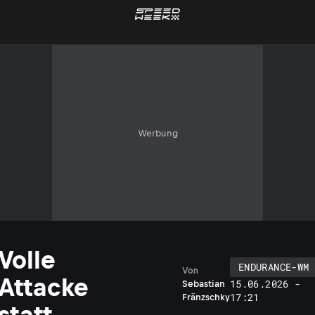
Werbung
Volle
ENDURANCE-WM
Von
Attacke
15.06.2026 -
Sebastian
17:21
Fränzschky
statt