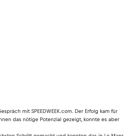
m Gespräch mit SPEEDWEEK.com. Der Erfolg kam für
nnen das nötige Potenzial gezeigt, konnte es aber
chsten Schritt gemacht und konnten das in Le Mans