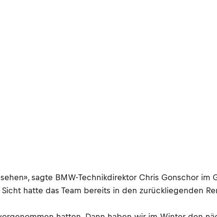
s zu sehen», sagte BMW-Technikdirektor Chris Gonschor i
 Sicht hatte das Team bereits in den zurückliegenden Re
s vorgenommen hatten. Dann haben wir im Winter den nä