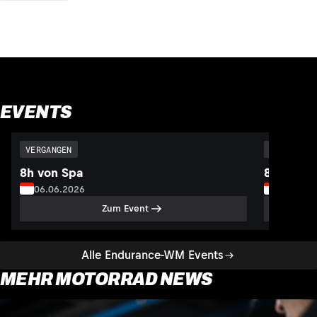
EVENTS
VERGANGEN
VERGANGEN
8h von Spa
8h von S
06.06.2026
05.07.2
Zum Event
Alle Endurance-WM Events
MEHR MOTORRAD NEWS