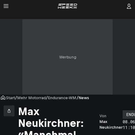
Werbung
Start
/
Mehr Motorrad
/
Endurance-WM
/
News
Max
END
Von
Neukirchner:
08.0
Max
11:1
Neukirchner
«Manchmal