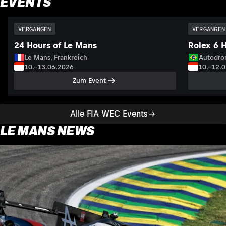
EVENTS
VERGANGEN
VERGANGEN
24 Hours of Le Mans
Rolex 6 
Le Mans, Frankreich
Autodrom
10.–13.06.2026
10.–12.
Zum Event
Alle FIA WEC Events
LE MANS NEWS