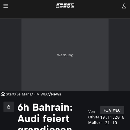
Werbung
Start
/
Le Mans
/
FIA WEC
/
News
6h Bahrain:
FIA WEC
Von
Audi feiert
19.11.2016
Oliver
i
- 21:10
Müller
grandiosen