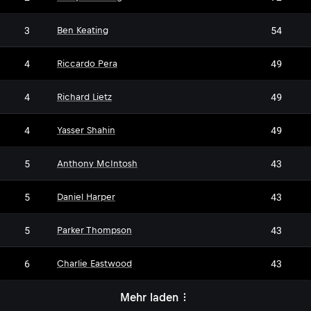
3
54
Ben Keating
4
49
Riccardo Pera
4
49
Richard Lietz
4
49
Yasser Shahin
5
43
Anthony McIntosh
5
43
Daniel Harper
5
43
Parker Thompson
6
43
Charlie Eastwood
Mehr laden