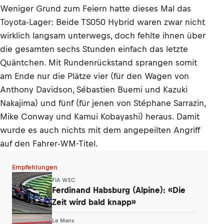
Weniger Grund zum Feiern hatte dieses Mal das
Toyota-Lager: Beide TS050 Hybrid waren zwar nicht
wirklich langsam unterwegs, doch fehlte ihnen über
die gesamten sechs Stunden einfach das letzte
Quäntchen. Mit Rundenrückstand sprangen somit
am Ende nur die Plätze vier (für den Wagen von
Anthony Davidson, Sébastien Buemi und Kazuki
Nakajima) und fünf (für jenen von Stéphane Sarrazin,
Mike Conway und Kamui Kobayashi) heraus. Damit
wurde es auch nichts mit dem angepeilten Angriff
auf den Fahrer-WM-Titel.
Empfehlungen
FIA WEC
Ferdinand Habsburg (Alpine): «Die
Zeit wird bald knapp»
Le Mans