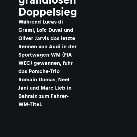
Doppelsieg
r
Während Lucas di
Grassi, Loïc Duval und
i
Oliver Jarvis das letzte
Rennen von Audi in der
-
Sportwagen-WM (FIA
WEC) gewannen, fuhr
das Porsche-Trio
Romain Dumas, Neel
Jani und Marc Lieb in
i
Bahrain zum Fahrer-
WM-Titel.
a
r
a
i