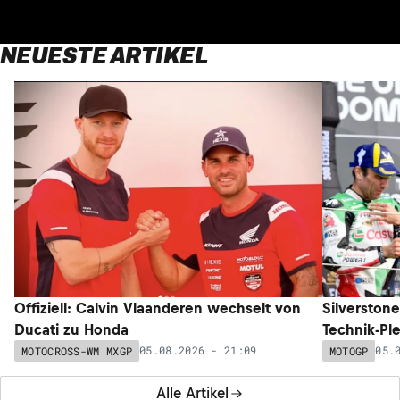
NEUESTE ARTIKEL
Offiziell: Calvin Vlaanderen wechselt von
Silverston
Ducati zu Honda
Technik-Pl
05.08.2026 - 21:09
05.
MOTOCROSS-WM MXGP
MOTOGP
Alle Artikel