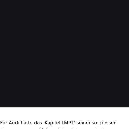
r
J
a
r
v
i
s
(
v
.
l
i
.
)
©
L
A
T
Für Audi hätte das 'Kapitel LMP1' seiner so grossen