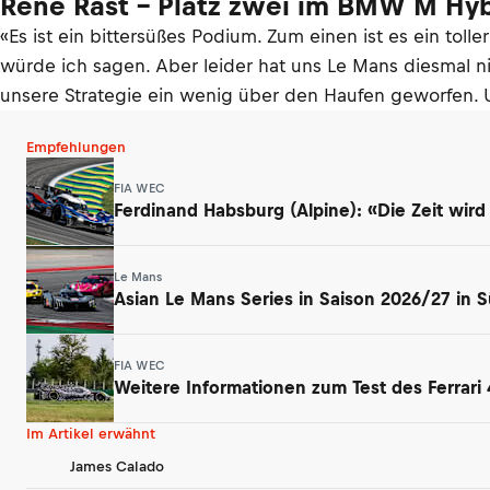
René Rast - Platz zwei im BMW M Hyb
«Es ist ein bittersüßes Podium. Zum einen ist es ein toll
würde ich sagen. Aber leider hat uns Le Mans diesmal ni
unsere Strategie ein wenig über den Haufen geworfen. 
Empfehlungen
FIA WEC
Ferdinand Habsburg (Alpine): «Die Zeit wird
Le Mans
Asian Le Mans Series in Saison 2026/27 in 
FIA WEC
Weitere Informationen zum Test des Ferrari 
Im Artikel erwähnt
James Calado