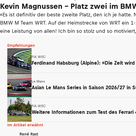
Kevin Magnussen – Platz zwei im BM
«Es ist definitiv der beste zweite Platz, den ich je hatt
BMW M Team WRT. Auf der Heimstrecke von WRT ein 1-2 fü
eine Leistung von allen! Ich bin so stolz und so motivier
Empfehlungen
FIA WEC
Ferdinand Habsburg (Alpine): «Die Zeit wird
Le Mans
Asian Le Mans Series in Saison 2026/27 in 
FIA WEC
Weitere Informationen zum Test des Ferrari 
Im Artikel erwähnt
René Rast