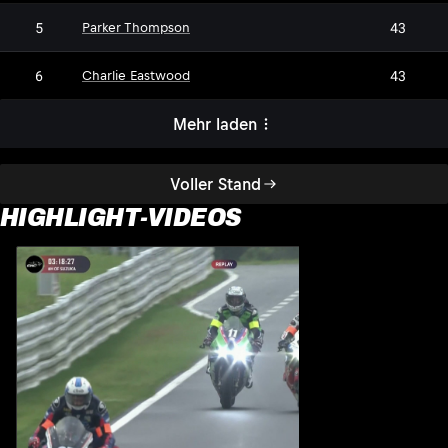
5
43
Parker Thompson
6
43
Charlie Eastwood
Mehr laden
Voller Stand
HIGHLIGHT-VIDEOS
H
1