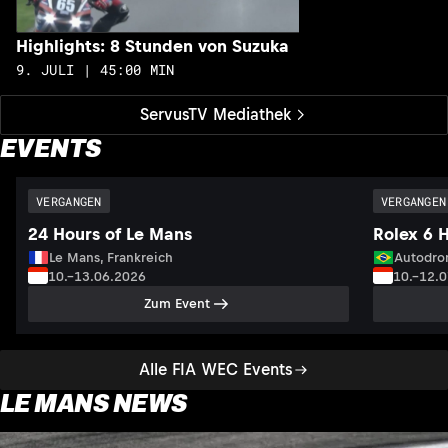
Highlights: 8 Stunden von Suzuka
9. JULI | 45:00 MIN
ServusTV Mediathek
EVENTS
VERGANGEN
VERGANGEN
24 Hours of Le Mans
Rolex 6 
Le Mans, Frankreich
Autodrom
10.–13.06.2026
10.–12.
Zum Event
Alle FIA WEC Events
LE MANS NEWS