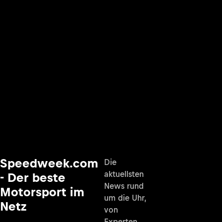
Speedweek.com
Die
aktuellsten
- Der beste
News rund
Motorsport im
um die Uhr,
Netz
von
Experten