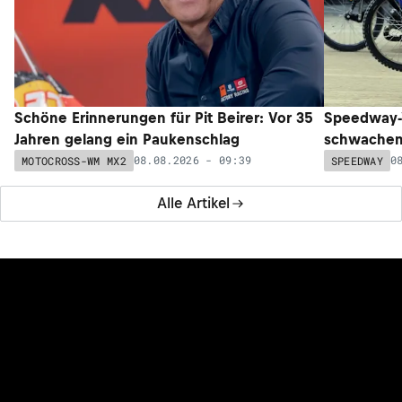
Schöne Erinnerungen für Pit Beirer: Vor 35
Speedway-W
Jahren gelang ein Paukenschlag
schwachem 
08.08.2026 - 09:39
0
MOTOCROSS-WM MX2
SPEEDWAY
Alle Artikel