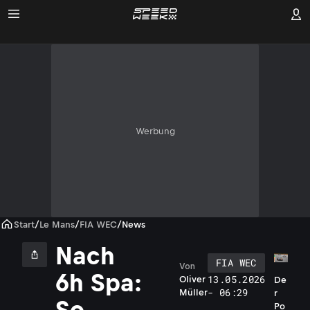
Werbung
Start
/
Le Mans
/
FIA WEC
/
News
Nach
FIA WEC
Von
6h Spa:
13.05.2026
Oliver
De
- 06:29
Müller
r
So
Po