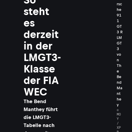
rsc
steht
he
91
es
1
GT
derzeit
3 R
LM
in der
GT
3
LMGT3-
vo
n
Klasse
Th
e
der FIA
Be
nd
Ma
WEC
nt
he
The Bend
y
Manthey führt
©
MO
die LMGT3-
Y
/
Tabelle nach
XP
B