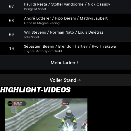
Paul di Resta
/
Stoffel Vandoorne
/
Nick Cassidy
07
Peugeot Sport
André Lotterer
/
Pipo Derani
/
Mathys Jaubert
08
Genesis Magma Racing
Will Stevens
/
Norman Nato
/
Louis Delétraz
09
Jota Sport
Sébastien Buemi
/
Brendon Hartley
/
Ryō Hirakawa
10
Toyota Motorsport GmbH
Mehr laden
Voller Stand
HIGHLIGHT-VIDEOS
H
1