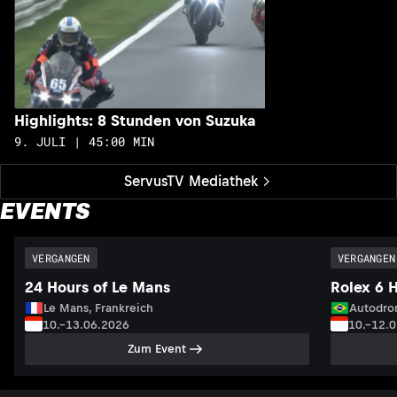
Highlights: 8 Stunden von Suzuka
9. JULI | 45:00 MIN
ServusTV Mediathek
EVENTS
VERGANGEN
VERGANGEN
24 Hours of Le Mans
Rolex 6 
Le Mans, Frankreich
Autodrom
10.–13.06.2026
10.–12.
Zum Event