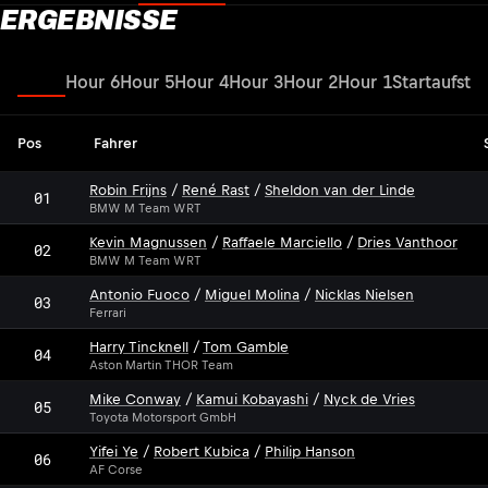
ERGEBNISSE
Sprint
Hour 6
Hour 5
Hour 4
Hour 3
Hour 2
Hour 1
Startaufstel
Pos
Fahrer
Robin Frijns
/
René Rast
/
Sheldon van der Linde
01
BMW M Team WRT
Kevin Magnussen
/
Raffaele Marciello
/
Dries Vanthoor
02
BMW M Team WRT
Antonio Fuoco
/
Miguel Molina
/
Nicklas Nielsen
03
Ferrari
Harry Tincknell
/
Tom Gamble
04
Aston Martin THOR Team
Mike Conway
/
Kamui Kobayashi
/
Nyck de Vries
05
Toyota Motorsport GmbH
Yifei Ye
/
Robert Kubica
/
Philip Hanson
06
AF Corse