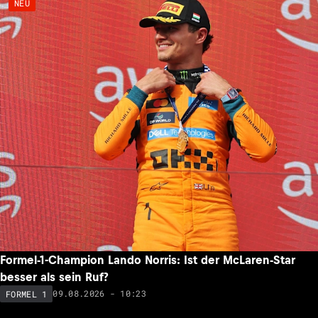
NEU
Formel-1-Champion Lando Norris: Ist der McLaren-Star
besser als sein Ruf?
09.08.2026 - 10:23
FORMEL 1