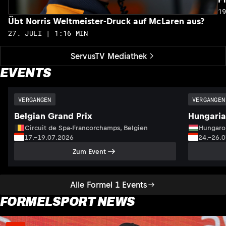
1
Übt Norris Weltmeister-Druck auf McLaren aus?
27. JULI | 1:16 MIN
ServusTV Mediathek
EVENTS
VERGANGEN
VERGANGEN
Belgian Grand Prix
Hungaria
Circuit de Spa-Francorchamps, Belgien
Hungaro
17.–19.07.2026
24.–26.
Zum Event
Alle Formel 1 Events
FORMELSPORT NEWS