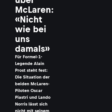
r
McLaren:
i
«Nicht
s
wie bei
t
r
uns
i
damals»
Für Formel-1-
L
Legende Alain
Prost steht fest:
Die Situation der
beiden McLaren-
Piloten Oscar
r
r
Piastri und Lando
i
Norris lässt sich
s
nicht mit seinem