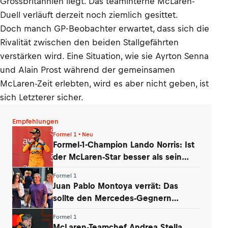
Grossbritannien liegt. Das teaminterne McLaren-
Duell verläuft derzeit noch ziemlich gesittet.
Doch manch GP-Beobachter erwartet, dass sich die
Rivalität zwischen den beiden Stallgefährten
verstärken wird. Eine Situation, wie sie Ayrton Senna
und Alain Prost während der gemeinsamen
McLaren-Zeit erlebten, wird es aber nicht geben, ist
sich Letzterer sicher.
Empfehlungen
Formel 1 • Neu
Formel-1-Champion Lando Norris: Ist
der McLaren-Star besser als sein
Ruf?
Formel 1
Juan Pablo Montoya verrät: Das
sollte den Mercedes-Gegnern
Sorgen bereiten
Formel 1
McLaren-Teamchef Andrea Stella