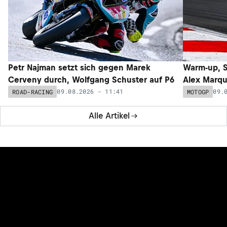
Petr Najman setzt sich gegen Marek
Warm-up, Si
Cerveny durch, Wolfgang Schuster auf P6
Alex Marqu
09.08.2026 - 11:41
09.
ROAD-RACING
MOTOGP
Alle Artikel