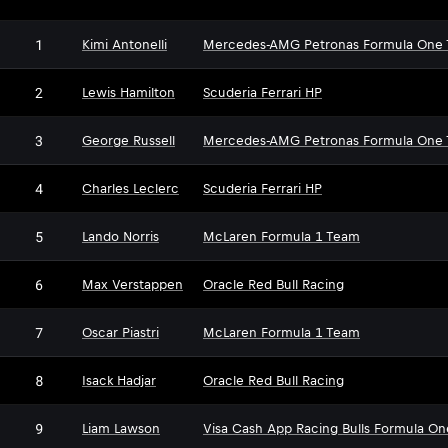
1
Kimi Antonelli
Mercedes-AMG Petronas Formula One
2
Lewis Hamilton
Scuderia Ferrari HP
3
George Russell
Mercedes-AMG Petronas Formula One
4
Charles Leclerc
Scuderia Ferrari HP
5
Lando Norris
McLaren Formula 1 Team
6
Max Verstappen
Oracle Red Bull Racing
7
Oscar Piastri
McLaren Formula 1 Team
8
Isack Hadjar
Oracle Red Bull Racing
9
Liam Lawson
Visa Cash App Racing Bulls Formula O