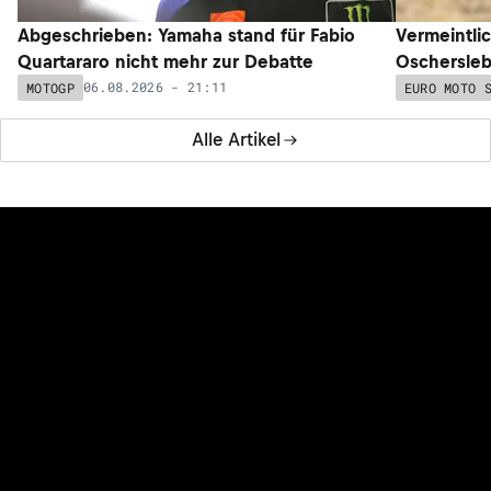
Abgeschrieben: Yamaha stand für Fabio
Vermeintli
Quartararo nicht mehr zur Debatte
Oschersleb
06.08.2026 - 21:11
MOTOGP
EURO MOTO 
Alle Artikel