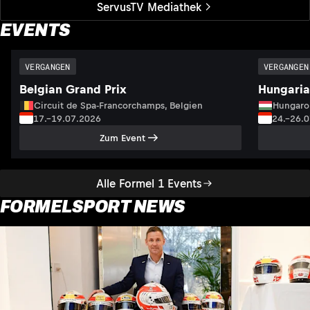
ServusTV Mediathek
EVENTS
VERGANGEN
VERGANGEN
Belgian Grand Prix
Hungaria
Circuit de Spa-Francorchamps, Belgien
Hungaro
17.–19.07.2026
24.–26.
Zum Event
Alle Formel 1 Events
FORMELSPORT NEWS