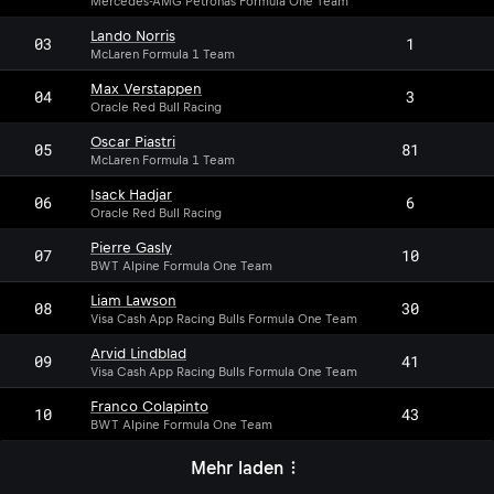
Mercedes-AMG Petronas Formula One Team
Lando Norris
03
1
McLaren Formula 1 Team
Max Verstappen
04
3
Oracle Red Bull Racing
Oscar Piastri
05
81
McLaren Formula 1 Team
Isack Hadjar
06
6
Oracle Red Bull Racing
Pierre Gasly
07
10
BWT Alpine Formula One Team
Liam Lawson
08
30
Visa Cash App Racing Bulls Formula One Team
Arvid Lindblad
09
41
Visa Cash App Racing Bulls Formula One Team
Franco Colapinto
10
43
BWT Alpine Formula One Team
Mehr laden