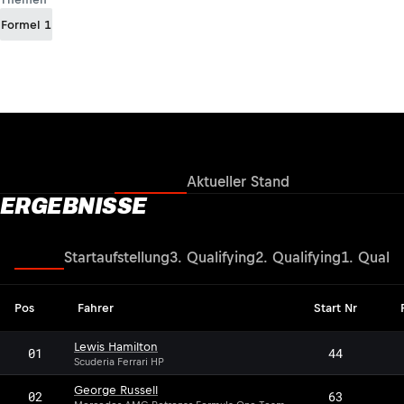
Formel 1
Ergebnisse
Aktueller Stand
ERGEBNISSE
Rennen
Startaufstellung
3. Qualifying
2. Qualifying
1. Qualif
Pos
Fahrer
Start Nr
Lewis Hamilton
01
44
Scuderia Ferrari HP
George Russell
02
63