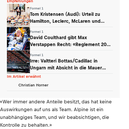
Empfehlungen
Formel 1
Tom Kristensen (Audi): Urteil zu
Hamilton, Leclerc, McLaren und
Verstappen
Formel 1
David Coulthard gibt Max
Verstappen Recht: «Reglement 2026
wie Dampfwalze»
Formel 1
Irre: Valtteri Bottas/Cadillac in
Ungarn mit Absicht in die Mauer
gefahren
Im Artikel erwähnt
Christian Horner
«Wer immer andere Anteile besitzt, das hat keine
Auswirkungen auf uns als Team. Alpine ist ein
unabhängiges Team, und wir beabsichtigen, die
Kontrolle zu behalten.»