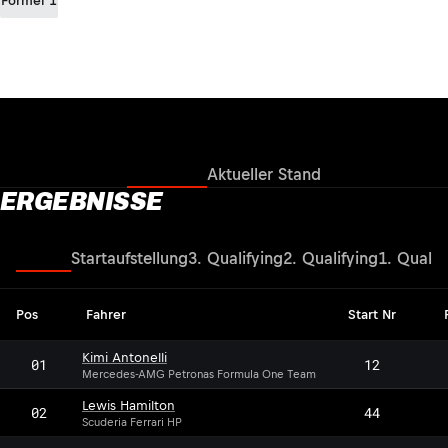
Formel 1
Ergebnisse
Aktueller Stand
ERGEBNISSE
Rennen
Startaufstellung
3. Qualifying
2. Qualifying
1. Qualif
Pos
Fahrer
Start Nr
Kimi Antonelli
01
12
Mercedes-AMG Petronas Formula One Team
Lewis Hamilton
02
44
Scuderia Ferrari HP