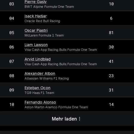
Pierre Gasly
03
10
BWT Alpine Formula One Team
Isack Hadjar
04
6
Oracle Red Bull Racing
Oscar Piastri
05
81
McLaren Formula 1 Team
Liam Lawson
06
30
Visa Cash App Racing Bulls Formula One Team
Arvid Lindblad
07
41
Visa Cash App Racing Bulls Formula One Team
Alexander Albon
08
23
Atlassian Williams F1 Racing
Esteban Ocon
09
31
TGR Haas F1 Team
Fernando Alonso
10
14
Aston Martin Aramco Formula One Team
Mehr laden