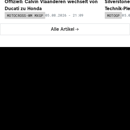
Offiziell: Calvin Vlaanderen wechselt von
Silverston
Ducati zu Honda
Technik-Pl
05.08.2026 - 21:09
05.
MOTOCROSS-WM MXGP
MOTOGP
Alle Artikel