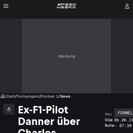
Werbung
Start
/
Formelsport
/
Formel 1
/
News
Ex-F1-Pilot
FORMEL
Von
Danner über
06.06.2
Silja
- 07:30
Rulle
Charles