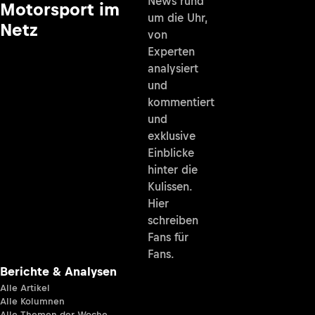
News rund
Motorsport im
um die Uhr,
Netz
von
Experten
analysiert
und
kommentiert
und
exklusive
Einblicke
hinter die
Kulissen.
Hier
schreiben
Fans für
Fans.
Berichte & Analysen
Alle Artikel
Alle Kolumnen
Alle Themen der Woche