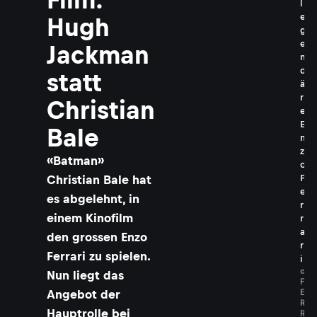
l
e
Hugh
g
e
Jackman
n
d
statt
ä
r
Christian
e
E
Bale
n
z
​«Batman»
o
Christian Bale hat
F
e
es abgelehnt, in
r
einem Kinofilm
r
a
den grossen Enzo
r
Ferrari zu spielen.
i
©
Nun liegt das
F
E
Angebot der
R
Hauptrolle bei
R