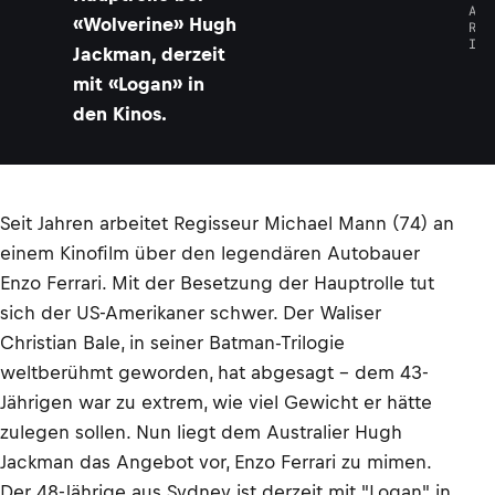
A
«Wolverine» Hugh
R
I
Jackman, derzeit
mit «Logan» in
den Kinos.
Seit Jahren arbeitet Regisseur Michael Mann (74) an
einem Kinofilm über den legendären Autobauer
Enzo Ferrari. Mit der Besetzung der Hauptrolle tut
sich der US-Amerikaner schwer. Der Waliser
Christian Bale, in seiner Batman-Trilogie
weltberühmt geworden, hat abgesagt – dem 43-
Jährigen war zu extrem, wie viel Gewicht er hätte
zulegen sollen. Nun liegt dem Australier Hugh
Jackman das Angebot vor, Enzo Ferrari zu mimen.
Der 48-Jährige aus Sydney ist derzeit mit "Logan" in