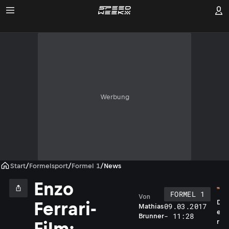
Werbung
Start
/
Formelsport
/
Formel 1
/
News
Enzo
FORMEL 1
Von
D
Ferrari-
09.03.2017
Mathias
e
- 11:28
Brunner
r
Film: