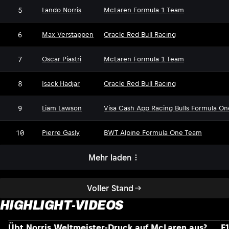
5
Lando Norris
McLaren Formula 1 Team
6
Max Verstappen
Oracle Red Bull Racing
7
Oscar Piastri
McLaren Formula 1 Team
8
Isack Hadjar
Oracle Red Bull Racing
9
Liam Lawson
Visa Cash App Racing Bulls Formula O
10
Pierre Gasly
BWT Alpine Formula One Team
Mehr laden
Voller Stand
HIGHLIGHT-VIDEOS
Übt Norris Weltmeister-Druck auf McLaren aus?
F