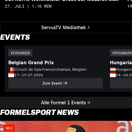
27. JULI | 1:16 MIN
1
ServusTV Mediathek
EVENTS
VERGANGEN
VERGANGEN
Belgian Grand Prix
Hungaria
Circuit de Spa-Francorchamps, Belgien
Hungaro
17.–19.07.2026
24.–26.
Zum Event
Alle Formel 1 Events
FORMELSPORT NEWS
NEU