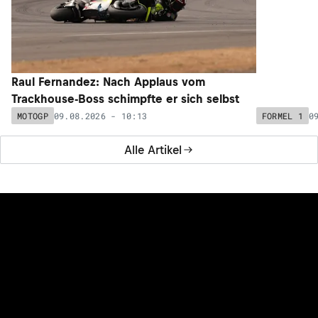
Raul Fernandez: Nach Applaus vom
Formel-1-C
Trackhouse-Boss schimpfte er sich selbst
McLaren-Sta
09.08.2026 - 10:13
0
MOTOGP
FORMEL 1
Alle Artikel