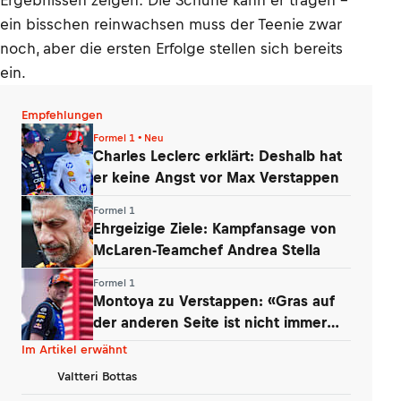
Ergebnissen zeigen: Die Schuhe kann er tragen –
ein bisschen reinwachsen muss der Teenie zwar
noch, aber die ersten Erfolge stellen sich bereits
ein.
Empfehlungen
Formel 1 • Neu
Charles Leclerc erklärt: Deshalb hat
er keine Angst vor Max Verstappen
Formel 1
Ehrgeizige Ziele: Kampfansage von
McLaren-Teamchef Andrea Stella
Formel 1
Montoya zu Verstappen: «Gras auf
der anderen Seite ist nicht immer
grüner»
Im Artikel erwähnt
Valtteri Bottas