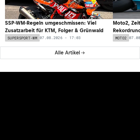
SSP-WM-Regeln umgeschmissen: Viel
Moto2, Zeit
Zusatzarbeit für KTM, Folger & Grünwald
Rekordrund
07.08.2026 - 17:03
07.0
SUPERSPORT-WM
MOTO2
Alle Artikel