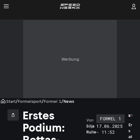
Werbung
Start
/
Formelsport
/
Formel 1
/
News
Erstes
FORMEL 1
Von
Podium:
Er
17.06.2025
Silja
s
- 11:52
Rulle
Bottas-
at