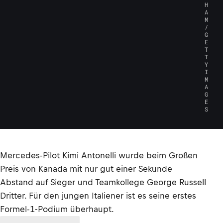
H
A
M
/
G
E
T
T
Y
I
M
A
G
E
S
Mercedes-Pilot Kimi Antonelli wurde beim Großen
Preis von Kanada mit nur gut einer Sekunde
Abstand auf Sieger und Teamkollege George Russell
Dritter. Für den jungen Italiener ist es seine erstes
Formel-1-Podium überhaupt.