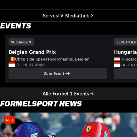
ServusTV Mediathek
EVENTS
VERGANGEN
VERGANGEN
Belgian Grand Prix
Hungaria
Circuit de Spa-Francorchamps, Belgien
Hungaro
17.–19.07.2026
24.–26.
Zum Event
Alle Formel 1 Events
FORMELSPORT NEWS
NEU