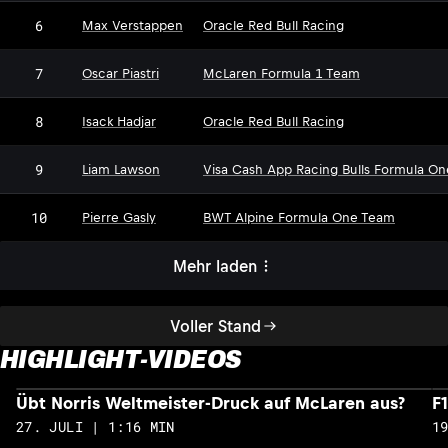
6
Max Verstappen
Oracle Red Bull Racing
7
Oscar Piastri
McLaren Formula 1 Team
8
Isack Hadjar
Oracle Red Bull Racing
9
Liam Lawson
Visa Cash App Racing Bulls Formula O
10
Pierre Gasly
BWT Alpine Formula One Team
Mehr laden
Voller Stand
HIGHLIGHT-VIDEOS
Übt Norris Weltmeister-Druck auf McLaren aus?
F
27. JULI | 1:16 MIN
1