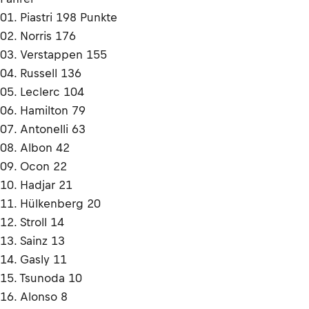
01. Piastri 198 Punkte
02. Norris 176
03. Verstappen 155
04. Russell 136
05. Leclerc 104
06. Hamilton 79
07. Antonelli 63
08. Albon 42
09. Ocon 22
10. Hadjar 21
11. Hülkenberg 20
12. Stroll 14
13. Sainz 13
14. Gasly 11
15. Tsunoda 10
16. Alonso 8