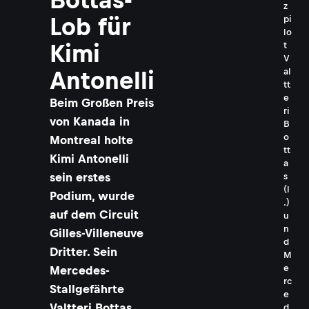
z
Lob für
pi
lo
Kimi
t
V
al
Antonelli
tt
e
Beim Großen Preis
ri
von Kanada in
B
o
Montreal holte
tt
Kimi Antonelli
a
sein erstes
s
(l
Podium, wurde
.)
auf dem Circuit
u
n
Gilles-Villeneuve
d
Dritter. Sein
M
e
Mercedes-
rc
Stallgefährte
e
Valtteri Bottas
d