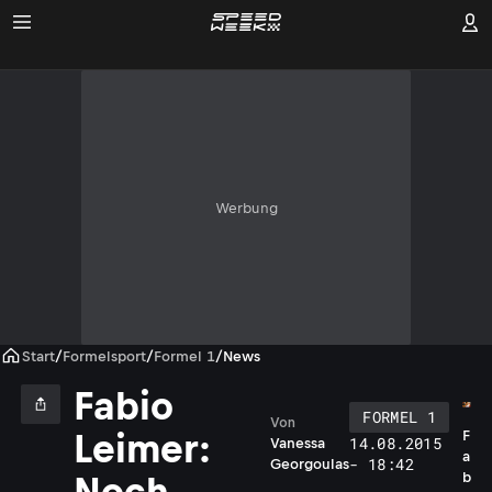
Werbung
Start
/
Formelsport
/
Formel 1
/
News
Fabio
FORMEL 1
Von
F
Leimer:
14.08.2015
Vanessa
a
- 18:42
Georgoulas
b
Noch