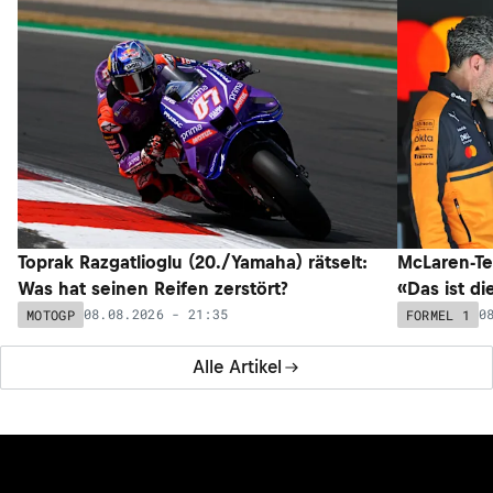
Toprak Razgatlioglu (20./Yamaha) rätselt:
McLaren-Te
Was hat seinen Reifen zerstört?
«Das ist di
08.08.2026 - 21:35
0
MOTOGP
FORMEL 1
Alle Artikel