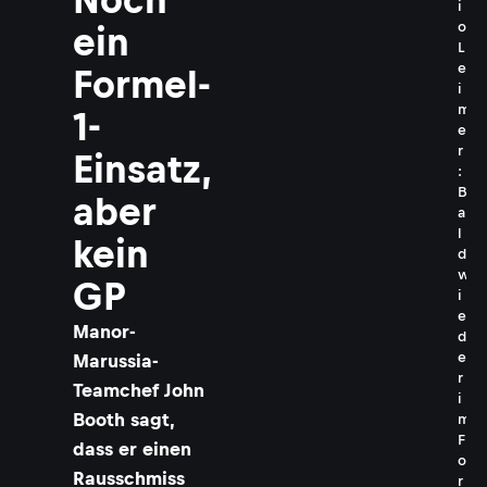
i
o
ein
L
e
Formel-
i
m
1-
e
r
Einsatz,
:
B
aber
a
l
kein
d
w
GP
i
e
Manor-
d
e
Marussia-
r
Teamchef John
i
Booth sagt,
m
F
dass er einen
o
Rausschmiss
r