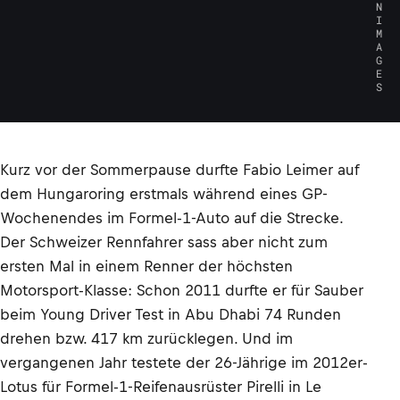
N
I
M
A
G
E
S
Kurz vor der Sommerpause durfte Fabio Leimer auf
dem Hungaroring erstmals während eines GP-
Wochenendes im Formel-1-Auto auf die Strecke.
Der Schweizer Rennfahrer sass aber nicht zum
ersten Mal in einem Renner der höchsten
Motorsport-Klasse: Schon 2011 durfte er für Sauber
beim Young Driver Test in Abu Dhabi 74 Runden
drehen bzw. 417 km zurücklegen. Und im
vergangenen Jahr testete der 26-Jährige im 2012er-
Lotus für Formel-1-Reifenausrüster Pirelli in Le