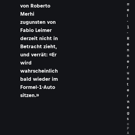
m
von Roberto
e
Merhi
l
-
zugunsten von
1
Fabio Leimer
-
derzeit nicht in
R
e
Betracht zieht,
n
und verrät: «Er
n
e
wird
r
wahrscheinlich
u
bald wieder im
n
t
Formel-1-Auto
e
sitzen.»
r
w
e
g
s
©
P
A