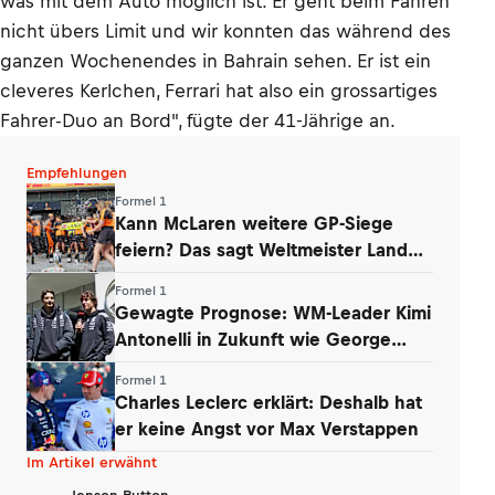
was mit dem Auto möglich ist. Er geht beim Fahren
nicht übers Limit und wir konnten das während des
ganzen Wochenendes in Bahrain sehen. Er ist ein
cleveres Kerlchen, Ferrari hat also ein grossartiges
Fahrer-Duo an Bord", fügte der 41-Jährige an.
Empfehlungen
Formel 1
Kann McLaren weitere GP-Siege
feiern? Das sagt Weltmeister Lando
Norris
Formel 1
Gewagte Prognose: WM-Leader Kimi
Antonelli in Zukunft wie George
Russell
Formel 1
Charles Leclerc erklärt: Deshalb hat
er keine Angst vor Max Verstappen
Im Artikel erwähnt