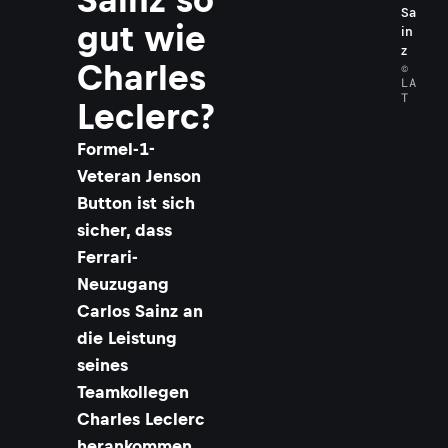
Sa
gut wie
in
z
Charles
©
LA
T
Leclerc?
Formel-1-
Veteran Jenson
Button ist sich
sicher, dass
Ferrari-
Neuzugang
Carlos Sainz an
die Leistung
seines
Teamkollegen
Charles Leclerc
herankommen