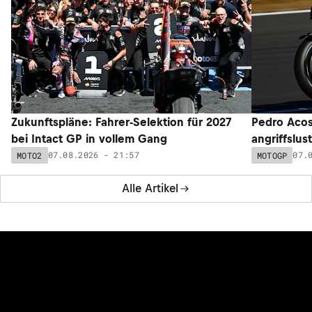
Zukunftspläne: Fahrer-Selektion für 2027
Pedro Acos
bei Intact GP in vollem Gang
angriffslus
07.08.2026 - 21:57
07.
MOTO2
MOTOGP
Alle Artikel