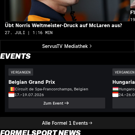
F
1
Übt Norris Weltmeister-Druck auf McLaren aus?
27. JULI | 1:16 MIN
ServusTV Mediathek
EVENTS
VERGANGEN
VERGANGEN
Belgian Grand Prix
Hungaria
Circuit de Spa-Francorchamps, Belgien
Hungaro
17.–19.07.2026
24.–26.
Zum Event
Alle Formel 1 Events
FORMELSPORT NEWS