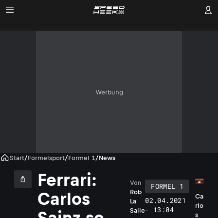
Werbung
Start
/
Formelsport
/
Formel 1
/
News
Ferrari:
Von
FORMEL 1
Rob
Carlos
Ca
02.04.2021
La
rlo
- 13:04
Salle
Sainz so
s