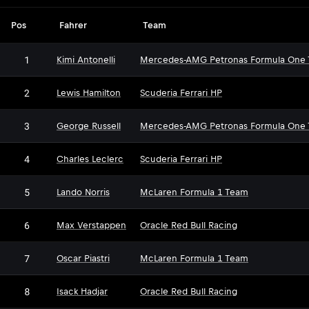
Pos
Fahrer
Team
1
Kimi Antonelli
Mercedes-AMG Petronas Formula One
2
Lewis Hamilton
Scuderia Ferrari HP
3
George Russell
Mercedes-AMG Petronas Formula One
4
Charles Leclerc
Scuderia Ferrari HP
5
Lando Norris
McLaren Formula 1 Team
6
Max Verstappen
Oracle Red Bull Racing
7
Oscar Piastri
McLaren Formula 1 Team
8
Isack Hadjar
Oracle Red Bull Racing