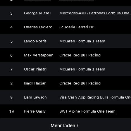
3
George Russell
Mercedes-AMG Petronas Formula One
4
Charles Leclerc
Scuderia Ferrari HP
5
Lando Norris
McLaren Formula 1 Team
6
Max Verstappen
Oracle Red Bull Racing
7
Oscar Piastri
McLaren Formula 1 Team
8
Isack Hadjar
Oracle Red Bull Racing
9
Liam Lawson
Visa Cash App Racing Bulls Formula O
10
Pierre Gasly
BWT Alpine Formula One Team
Mehr laden