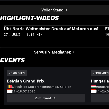
Voller Stand
HIGHLIGHT-VIDEOS
Übt Norris Weltmeister-Druck auf McLaren aus?
F
27. JULI | 1:16 MIN
1
ServusTV Mediathek
EVENTS
VERGANGEN
VERGANGEN
Belgian Grand Prix
Hungaria
Circuit de Spa-Francorchamps, Belgien
Hungaro
17.–19.07.2026
24.–26.
Zum Event