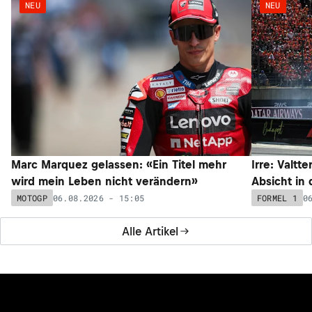
NEU
NEU
Marc Marquez gelassen: «Ein Titel mehr
Irre: Valtt
wird mein Leben nicht verändern»
Absicht in
06.08.2026 - 15:05
0
MOTOGP
FORMEL 1
Alle Artikel