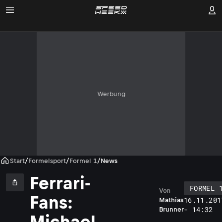
Werbung
Start
/
Formelsport
/
Formel 1
/
News
Ferrari-
FORMEL 
Von
Fans:
16.11.201
Mathias
- 14:32
Brunner
Michael