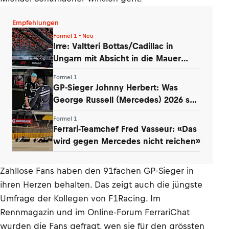
Empfehlungen
Formel 1 • Neu
Irre: Valtteri Bottas/Cadillac in
Ungarn mit Absicht in die Mauer
gefahren
Formel 1
GP-Sieger Johnny Herbert: Was
George Russell (Mercedes) 2026 so
entmutigt
Formel 1
Ferrari-Teamchef Fred Vasseur: «Das
wird gegen Mercedes nicht reichen»
Zahllose Fans haben den 91fachen GP-Sieger in
ihren Herzen behalten. Das zeigt auch die jüngste
Umfrage der Kollegen von F1Racing. Im
Rennmagazin und im Online-Forum FerrariChat
wurden die Fans gefragt, wen sie für den grössten