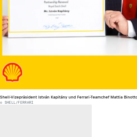
Shell-Vizepräsident István Kapitány und Ferrari-Teamchef Mattia Binott
© SHELL/FERRARI