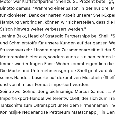
Motor war Kraftstoffpartner Shell zu 21 Prozent beteiligt
Binotto damals: "Während einer Saison, in der nur dre
funktionieren. Dank der harten Arbeit unserer Shell-Exp
Hamburg verbringen, können wir sicherstellen, dass die L
Saison hinweg weiter verbessert werden."
Jeanine Bakx, Head of Strategic Partnerships bei Shell: 
und Schmierstoffe für unsere Kunden auf der ganzen Wel
Strassenverkehr. Unsere enge Zusammenarbeit mit der Scu
Motorenölanbieter aus, sondern auch als einen echten I
Immer wieder fragen Fans: Woher kommt eigentlich die 
Die Marke und Unternehmensgruppe Shell geht zurück au
seines Handels basierte auf dekorativen Muscheln (Shell
und von ihm aus Fernost importiert wurden.
Seine zwei Söhne, der gleichnamige Marcus Samuel, 1. V
Import-Export-Handel weiterentwickelt, der sich zum Tr
Tankschiffe zum Öltransport unter dem Firmennamen The 
Koninklijke Nederlandse Petroleum Maatschappij" in De