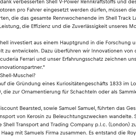
, dank verbesserten Shell V-Power Rennkraftstoffs und des
i Motoren pro Fahrer eingesetzt werden dürfen, müssen 
erten, die das gesamte Rennwochenende im Shell Track La
eistung, die Effizienz und die Zuverlässigkeit unseres M
"Shell investiert aus einem Hauptgrund in die Forschung 
t zu entwickeln. Dazu überführen wir Innovationen von 
deria Ferrari und unser Erfahrungsschatz zeichnen uns d
nnovationspartner."
Shell-Muschel?
f die Gründung eines Kuriositätengeschäfts 1833 im Lo
), die zur Ornamentierung für Schachteln oder als Samml
iscount Bearsted, sowie Samuel Samuel, führten das Ges
ansport von Kerosin zu Beleuchtungszwecken wandelte. S
Shell Transport and Trading Company p.l.c. (London) zu
n Haag mit Samuels Firma zusammen. Es entstand die Roy