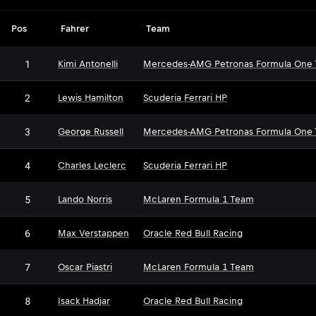
Pos
Fahrer
Team
1
Kimi Antonelli
Mercedes-AMG Petronas Formula One
2
Lewis Hamilton
Scuderia Ferrari HP
3
George Russell
Mercedes-AMG Petronas Formula One
4
Charles Leclerc
Scuderia Ferrari HP
5
Lando Norris
McLaren Formula 1 Team
6
Max Verstappen
Oracle Red Bull Racing
7
Oscar Piastri
McLaren Formula 1 Team
8
Isack Hadjar
Oracle Red Bull Racing