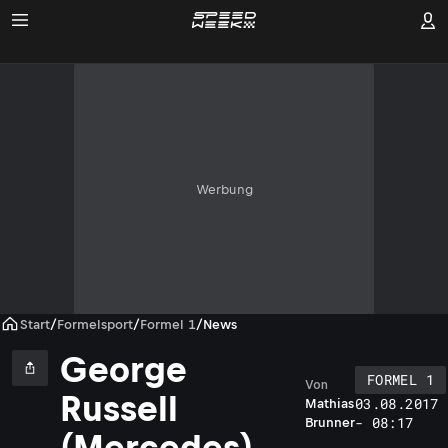
Werbung
Start
/
Formelsport
/
Formel 1
/
News
George
FORMEL 1
Von
Russell
03.08.2017
Mathias
- 08:17
Brunner
(Mercedes)