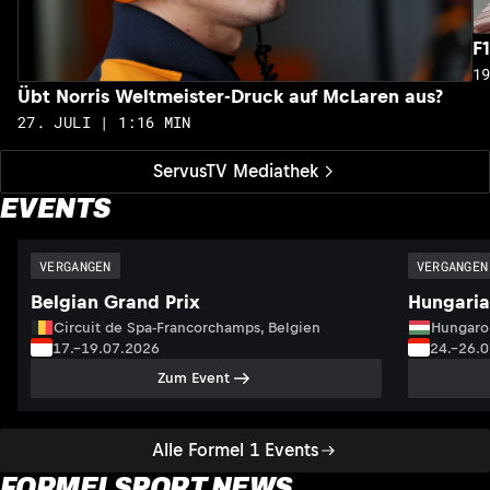
F
1
Übt Norris Weltmeister-Druck auf McLaren aus?
27. JULI | 1:16 MIN
ServusTV Mediathek
EVENTS
VERGANGEN
VERGANGEN
Belgian Grand Prix
Hungaria
Circuit de Spa-Francorchamps, Belgien
Hungaro
17.–19.07.2026
24.–26.
Zum Event
Alle Formel 1 Events
FORMELSPORT NEWS