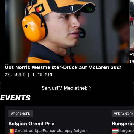
F
1
Übt Norris Weltmeister-Druck auf McLaren aus?
27. JULI | 1:16 MIN
ServusTV Mediathek
EVENTS
VERGANGEN
VERGANGEN
Belgian Grand Prix
Hungaria
Circuit de Spa-Francorchamps, Belgien
Hungaro