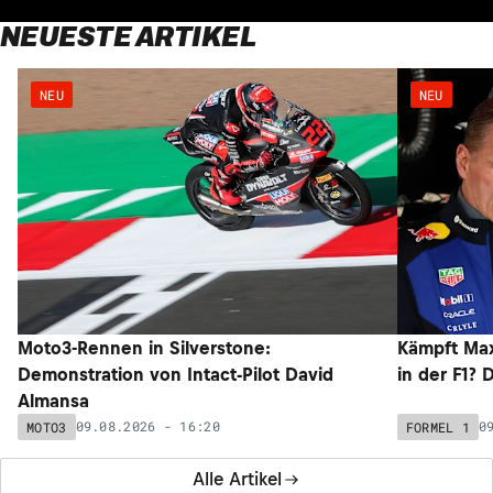
NEUESTE ARTIKEL
NEU
NEU
Moto3-Rennen in Silverstone:
Kämpft Max
Demonstration von Intact-Pilot David
in der F1? 
Almansa
09.08.2026 - 16:20
0
MOTO3
FORMEL 1
Alle Artikel