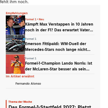
fehlt ihm noch.
Empfehlungen
Formel 1 • Neu
Kämpft Max Verstappen in 10 Jahren
noch in der F1? Das erwartet Vater
Jos
Formel 1
Emerson Fittipaldi: WM-Duell der
Mercedes-Stars noch lange nicht
vorbei
Formel 1
Formel-1-Champion Lando Norris: Ist
der McLaren-Star besser als sein
Ruf?
Im Artikel erwähnt
Fernando Alonso
Thema der Woche
Das Formel-1-Startfeld 2027: Platzt