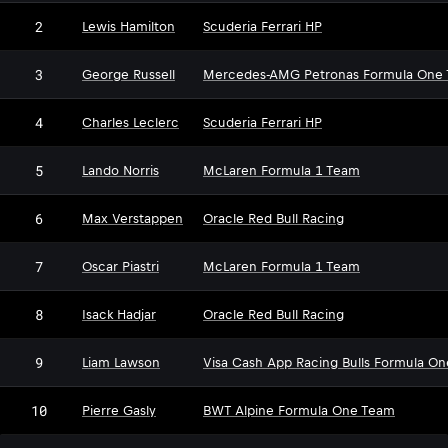
2
Lewis Hamilton
Scuderia Ferrari HP
3
George Russell
Mercedes-AMG Petronas Formula One
4
Charles Leclerc
Scuderia Ferrari HP
5
Lando Norris
McLaren Formula 1 Team
6
Max Verstappen
Oracle Red Bull Racing
7
Oscar Piastri
McLaren Formula 1 Team
8
Isack Hadjar
Oracle Red Bull Racing
9
Liam Lawson
Visa Cash App Racing Bulls Formula O
10
Pierre Gasly
BWT Alpine Formula One Team