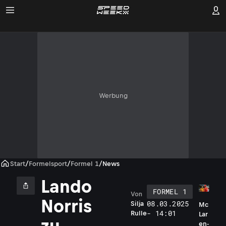
Werbung
Start
/
Formelsport
/
Formel 1
/
News
Lando
FORMEL 1
Von
Norris
08.03.2025
Silja
Mc
- 14:01
Rulle
Lar
zu
en-