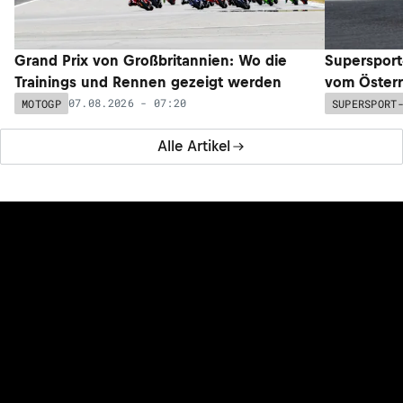
Grand Prix von Großbritannien: Wo die
Supersport
Trainings und Rennen gezeigt werden
vom Österr
07.08.2026 - 07:20
MOTOGP
SUPERSPORT
Alle Artikel