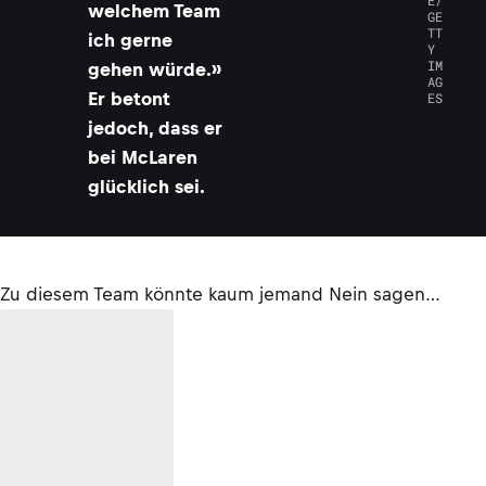
E/
welchem Team
GE
TT
ich gerne
Y
IM
gehen würde.»
AG
Er betont
ES
jedoch, dass er
bei McLaren
glücklich sei.
Zu diesem Team könnte kaum jemand Nein sagen…