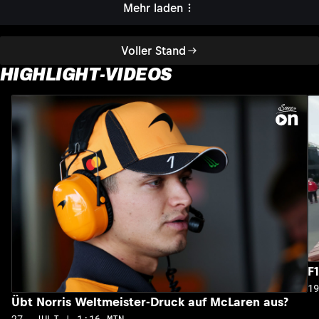
Mehr laden
Voller Stand
HIGHLIGHT-VIDEOS
F
1
Übt Norris Weltmeister-Druck auf McLaren aus?
27. JULI | 1:16 MIN