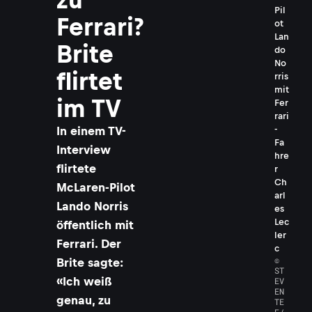
Pil
Ferrari?
ot
Lan
Brite
do
No
flirtet
rris
mit
im TV
Fer
rari
In einem TV-
-
Fa
Interview
hre
flirtete
r
Ch
McLaren-Pilot
arl
Lando Norris
es
Lec
öffentlich mit
ler
Ferrari. Der
c
©
Brite sagte:
ST
«Ich weiß
EV
EN
genau, zu
TE