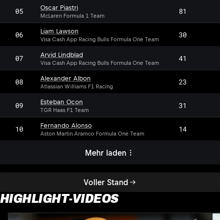
Oscar Piastri
05
81
McLaren Formula 1 Team
Liam Lawson
06
30
Visa Cash App Racing Bulls Formula One Team
Arvid Lindblad
07
41
Visa Cash App Racing Bulls Formula One Team
Alexander Albon
08
23
Atlassian Williams F1 Racing
Esteban Ocon
09
31
TGR Haas F1 Team
Fernando Alonso
10
14
Aston Martin Aramco Formula One Team
Mehr laden
Voller Stand
HIGHLIGHT-VIDEOS