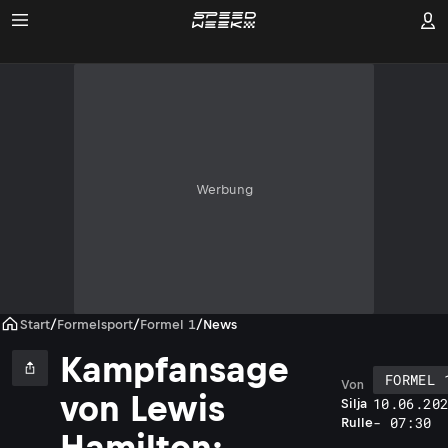
Werbung
Start
/
Formelsport
/
Formel 1
/
News
Kampfansage
FORMEL 
Von
von Lewis
10.06.20
Silja
- 07:30
Rulle
Hamilton: