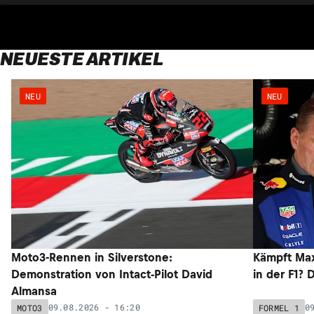
NEUESTE ARTIKEL
NEU
NEU
Moto3-Rennen in Silverstone:
Kämpft Max
Demonstration von Intact-Pilot David
in der F1? 
Almansa
09.08.2026 - 16:20
0
MOTO3
FORMEL 1