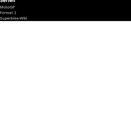
Serien
MotoGP
Formel 1
Superbike-WM