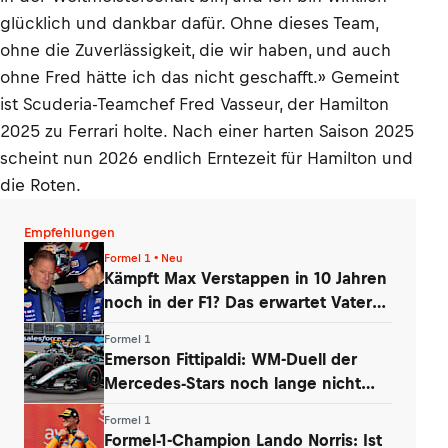
glücklich und dankbar dafür. Ohne dieses Team,
ohne die Zuverlässigkeit, die wir haben, und auch
ohne Fred hätte ich das nicht geschafft.» Gemeint
ist Scuderia-Teamchef Fred Vasseur, der Hamilton
2025 zu Ferrari holte. Nach einer harten Saison 2025
scheint nun 2026 endlich Erntezeit für Hamilton und
die Roten.
Empfehlungen
Formel 1 • Neu
Kämpft Max Verstappen in 10 Jahren
noch in der F1? Das erwartet Vater
Jos
Formel 1
Emerson Fittipaldi: WM-Duell der
Mercedes-Stars noch lange nicht
vorbei
Formel 1
Formel-1-Champion Lando Norris: Ist