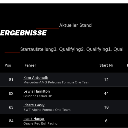
Ergebnisse
Aktueller Stand
ERGEBNISSE
Rennen
Startaufstellung
3. Qualifying
2. Qualifying
1. Qualif
Pos
Fahrer
Start Nr
Kimi Antonelli
01
12
Mercedes-AMG Petronas Formula One Team
Lewis Hamilton
02
44
Scuderia Ferrari HP
Pierre Gasly
03
10
BWT Alpine Formula One Team
Isack Hadjar
04
6
Oracle Red Bull Racing