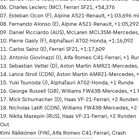
06. Charles Leclerc (MC), Ferrari SF21, +54,376
07. Esteban Ocon (F), Alpine A521-Renault, +1:03,696 m
08. Fernando Alonso (E), Alpine A521-Renault, +1:05,292
09. Daniel Ricciardo (AUS), McLaren MCL35M-Mercedes,
10. Pierre Gasly (F), AlphaTauri AT02-Honda, +1:16,092
11. Carlos Sainz (E), Ferrari SF21, +1:17,609
12. Antonio Giovinazzi (I), Alfa Romeo C41-Ferrari, +1 R
13. Sebastian Vettel (D), Aston Martin AMR21-Mercedes
14. Lance Stroll (CDN), Aston Martin AMR21-Mercedes, 
15. Yuki Tsunoda (J), AlphaTauri AT02-Honda, +1 Runde
16. George Russell (GB), Williams FW43B-Mercedes, +1
17. Mick Schumacher (D), Haas VF-21-Ferrari, +2 Runden
18. Nicholas Latifi (CDN), Williams FW43B-Mercedes, +
19. Nikita Mazepin (RUS), Haas VF-21-Ferrari, +2 Runden
Out
Kimi Räikkönen (FIN), Alfa Romeo C41-Ferrari, Crash