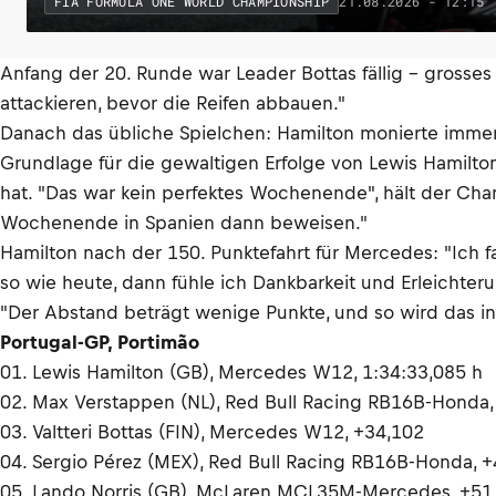
21.08.2026 - 12:15
FIA FORMULA ONE WORLD CHAMPIONSHIP
Anfang der 20. Runde war Leader Bottas fällig – grosses 
attackieren, bevor die Reifen abbauen."
Danach das übliche Spielchen: Hamilton monierte immer 
Grundlage für die gewaltigen Erfolge von Lewis Hamilto
hat. "Das war kein perfektes Wochenende", hält der 
Wochenende in Spanien dann beweisen."
Hamilton nach der 150. Punktefahrt für Mercedes: "Ich f
so wie heute, dann fühle ich Dankbarkeit und Erleichter
"Der Abstand beträgt wenige Punkte, und so wird das in 
Portugal-GP, Portimão
01. Lewis Hamilton (GB), Mercedes W12, 1:34:33,085 h
02. Max Verstappen (NL), Red Bull Racing RB16B-Honda,
03. Valtteri Bottas (FIN), Mercedes W12, +34,102
04. Sergio Pérez (MEX), Red Bull Racing RB16B-Honda, 
05. Lando Norris (GB), McLaren MCL35M-Mercedes, +51