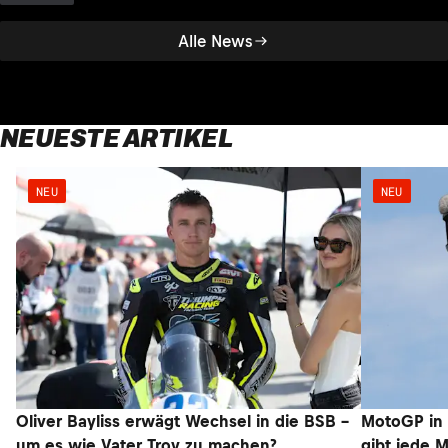
Alle News
NEUESTE ARTIKEL
NEU
NEU
Oliver Bayliss erwägt Wechsel in die BSB –
MotoGP in 
um es wie Vater Troy zu machen?
gibt jede 