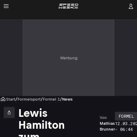
Werbung
Start
/
Formelsport
/
Formel 1
/
News
Lewis
FORMEL 
Von
Hamilton
12.03.20
Mathias
- 06:44
Brunner
zum