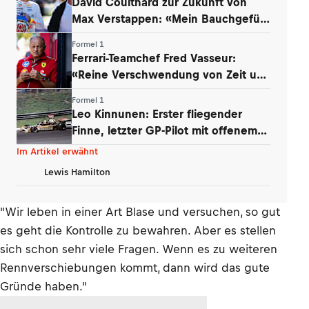
David Coulthard zur Zukunft von
Max Verstappen: «Mein Bauchgefühl
sagt …»
Formel 1
Ferrari-Teamchef Fred Vasseur:
«Reine Verschwendung von Zeit und
Energie»
Formel 1
Leo Kinnunen: Erster fliegender
Finne, letzter GP-Pilot mit offenem
Helm
Im Artikel erwähnt
Lewis Hamilton
"Wir leben in einer Art Blase und versuchen, so gut
es geht die Kontrolle zu bewahren. Aber es stellen
sich schon sehr viele Fragen. Wenn es zu weiteren
Rennverschiebungen kommt, dann wird das gute
Gründe haben."