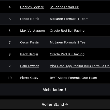
4
Charles Leclerc
Scuderia Ferrari HP
5
Lando Norris
McLaren Formula 1 Team
6
Max Verstappen
Oracle Red Bull Racing
7
Oscar Piastri
McLaren Formula 1 Team
8
Isack Hadjar
Oracle Red Bull Racing
9
Liam Lawson
Visa Cash App Racing Bulls Formula O
10
Pierre Gasly
BWT Alpine Formula One Team
Mehr laden
Voller Stand