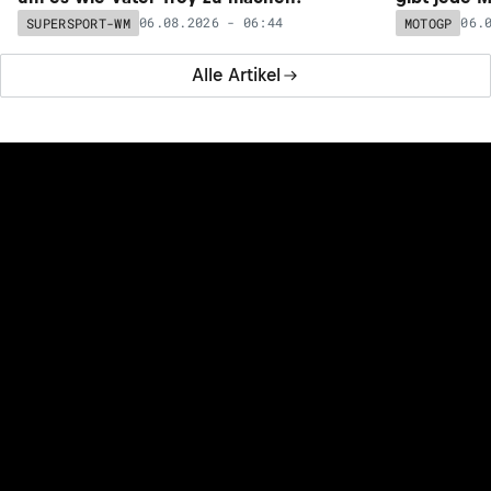
06.08.2026 - 06:44
06.
SUPERSPORT-WM
MOTOGP
Alle Artikel