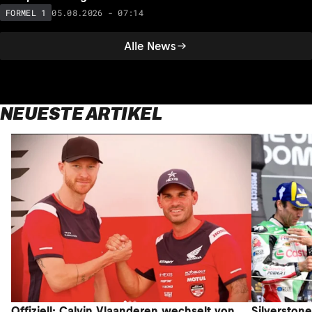
05.08.2026 - 07:14
FORMEL 1
Alle News
NEUESTE ARTIKEL
Offiziell: Calvin Vlaanderen wechselt von
Silverston