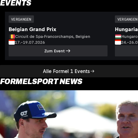
EVENTS
VERGANGEN
VERGANGEN
Belgian Grand Prix
Hungaria
Circuit de Spa-Francorchamps, Belgien
Hungaro
17.–19.07.2026
24.–26.
Zum Event
Alle Formel 1 Events
FORMELSPORT NEWS