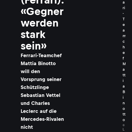
a
ri
«Gegner
-
T
werden
e
a
stark
m
c
sein»
h
e
Ferrari-Teamchef
f
Mattia Binotto
M
a
will den
tt
Vorsprung seiner
i
a
Schützlinge
B
Sebastian Vettel
i
und Charles
n
o
Leclerc auf die
tt
Mercedes-Rivalen
o
©
nicht
L