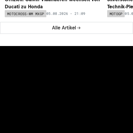
Ducati zu Honda
Technik-Pl
05.08.2026 - 21:09
05.
MOTOCROSS-WM MXGP
MOTOGP
Alle Artikel