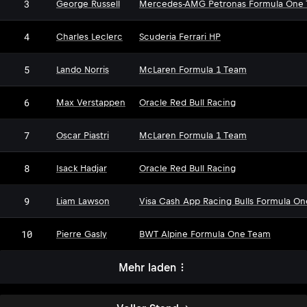
3
George Russell
Mercedes-AMG Petronas Formula One
4
Charles Leclerc
Scuderia Ferrari HP
5
Lando Norris
McLaren Formula 1 Team
6
Max Verstappen
Oracle Red Bull Racing
7
Oscar Piastri
McLaren Formula 1 Team
8
Isack Hadjar
Oracle Red Bull Racing
9
Liam Lawson
Visa Cash App Racing Bulls Formula O
10
Pierre Gasly
BWT Alpine Formula One Team
Mehr laden