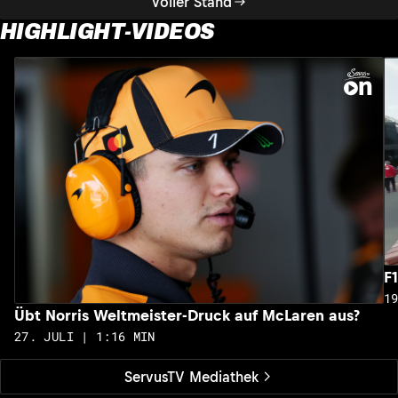
Voller Stand
HIGHLIGHT-VIDEOS
F
1
Übt Norris Weltmeister-Druck auf McLaren aus?
27. JULI | 1:16 MIN
ServusTV Mediathek