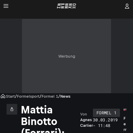
Werbung
Start
/
Formelsport
/
Formel 1
/
News
Mattia
FORMEL 1
Von
Binotto
F
30.03.2019
Agnes
e
- 11:48
Carlier
(Ferrari):
rr