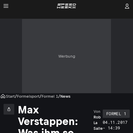
Werbung
Start
/
Formelsport
/
Formel 1
/
News
Max
Von
FORMEL 1
Rob
Verstappen:
04.11.2017
La
- 14:39
Salle
Was ihm so