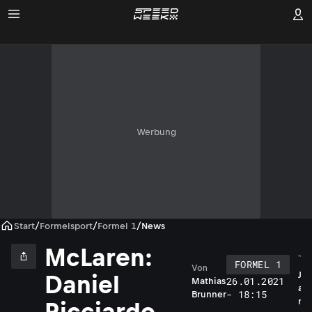
Werbung
Start
/
Formelsport
/
Formel 1
/
News
McLaren:
FORMEL 1
Von
J
Daniel
26.01.2021
Mathias
a
- 18:15
Brunner
m
Ricciardo