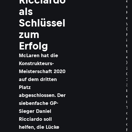
e
s
als
K
e
Schlüssel
y
(
zum
M
i
Erfolg
t
t
​McLaren hat die
e
)
Konstrukteurs-
2
Meisterschaft 2020
0
auf dem dritten
1
3
Platz
b
abgeschlossen. Der
e
i
siebenfache GP-
T
Sieger Daniel
o
Ricciardo soll
r
o
helfen, die Lücke
R