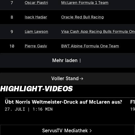
7
Oscar Piastri
McLaren Formula 1 Team
8
Isack Hadjar
Oracle Red Bull Racing
9
Liam Lawson
Visa Cash App Racing Bulls Formula O
10
Pierre Gasly
BWT Alpine Formula One Team
Mehr laden
Voller Stand
HIGHLIGHT-VIDEOS
Übt Norris Weltmeister-Druck auf McLaren aus?
F
27. JULI | 1:16 MIN
1
ServusTV Mediathek