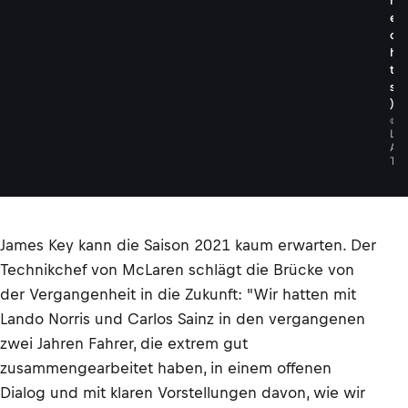
r
e
c
h
t
s
)
©
L
A
T
James Key kann die Saison 2021 kaum erwarten. Der
Technikchef von McLaren schlägt die Brücke von
der Vergangenheit in die Zukunft: "Wir hatten mit
Lando Norris und Carlos Sainz in den vergangenen
zwei Jahren Fahrer, die extrem gut
zusammengearbeitet haben, in einem offenen
Dialog und mit klaren Vorstellungen davon, wie wir