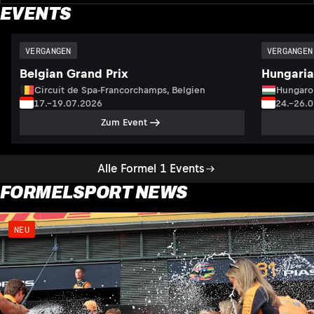
EVENTS
VERGANGEN
VERGANGEN
Belgian Grand Prix
Hungaria
Circuit de Spa-Francorchamps, Belgien
Hungaro
17.–19.07.2026
24.–26.
Zum Event
Alle Formel 1 Events
FORMELSPORT NEWS
NEU