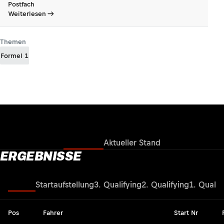
Postfach
Weiterlesen
Themen
Formel 1
Ergebnisse
Aktueller Stand
ERGEBNISSE
Rennen
Startaufstellung
3. Qualifying
2. Qualifying
1. Qualif
Pos
Fahrer
Start Nr