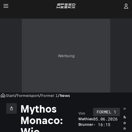
Werbung
Start
/
Formelsport
/
Formel 1
/
News
Mythos
FORMEL 1
Von
Monaco:
M
05.06.2026
Mathias
o
- 16:15
Brunner
n
Wie