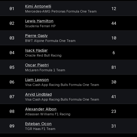
Kimi Antonelli
01
12
Mercedes-AMG Petronas Formula One Team
Lewis Hamilton
02
44
Scuderia Ferrari HP
Pierre Gasly
03
10
BWT Alpine Formula One Team
Isack Hadjar
04
6
Oracle Red Bull Racing
Oscar Piastri
05
81
McLaren Formula 1 Team
Liam Lawson
06
30
Visa Cash App Racing Bulls Formula One Team
Arvid Lindblad
07
41
Visa Cash App Racing Bulls Formula One Team
Alexander Albon
08
23
Atlassian Williams F1 Racing
Esteban Ocon
09
31
TGR Haas F1 Team