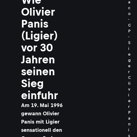
a
c
Olivier
o
-
Panis
G
P
(Ligier)
-
S
vor 30
i
e
Jahren
g
e
seinen
r
O
Sieg
li
v
einfuhr
i
e
Am 19. Mai 1996
r
P
gewann Olivier
a
Panis mit Ligier
n
sensationell den
i
s