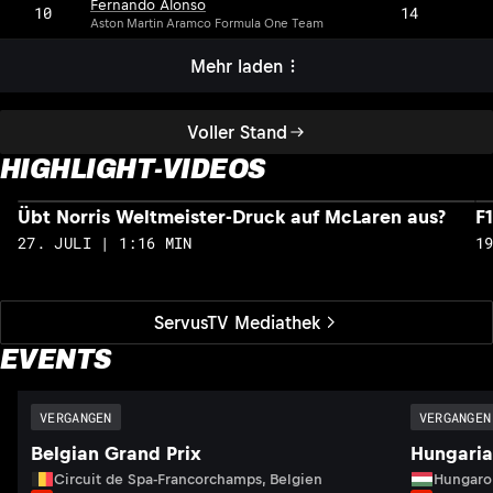
Fernando Alonso
10
14
Aston Martin Aramco Formula One Team
Mehr laden
Voller Stand
HIGHLIGHT-VIDEOS
Übt Norris Weltmeister-Druck auf McLaren aus?
F
27. JULI | 1:16 MIN
1
ServusTV Mediathek
EVENTS
VERGANGEN
VERGANGEN
Belgian Grand Prix
Hungaria
Circuit de Spa-Francorchamps, Belgien
Hungaro