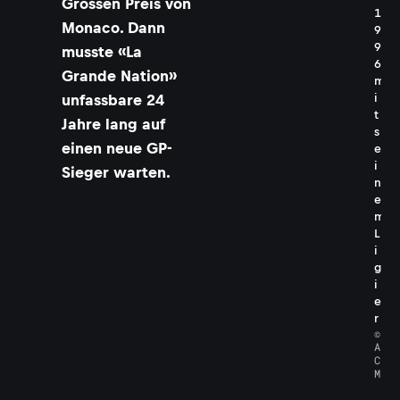
Grossen Preis von
1
Monaco. Dann
9
9
musste «La
6
Grande Nation»
m
i
unfassbare 24
t
Jahre lang auf
s
einen neue GP-
e
i
Sieger warten.
n
e
m
L
i
g
i
e
r
©
A
C
M