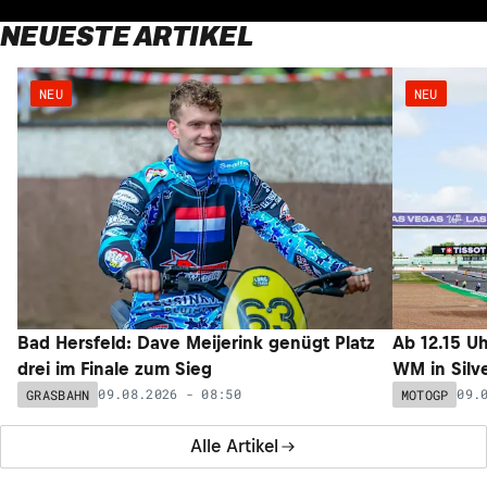
NEUESTE ARTIKEL
NEU
NEU
Bad Hersfeld: Dave Meijerink genügt Platz
Ab 12.15 U
drei im Finale zum Sieg
WM in Silv
09.08.2026 - 08:50
09.
GRASBAHN
MOTOGP
Alle Artikel