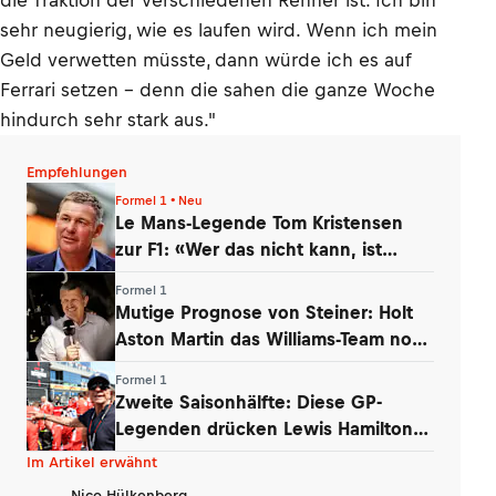
die Traktion der verschiedenen Renner ist. Ich bin
sehr neugierig, wie es laufen wird. Wenn ich mein
Geld verwetten müsste, dann würde ich es auf
Ferrari setzen – denn die sahen die ganze Woche
hindurch sehr stark aus."
Empfehlungen
Formel 1 • Neu
Le Mans-Legende Tom Kristensen
zur F1: «Wer das nicht kann, ist
erledigt»
Formel 1
Mutige Prognose von Steiner: Holt
Aston Martin das Williams-Team noch
ein?
Formel 1
Zweite Saisonhälfte: Diese GP-
Legenden drücken Lewis Hamilton
die Daumen
Im Artikel erwähnt
Nico Hülkenberg