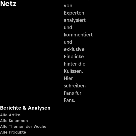
Speedweek.com
Die
aktuellsten
- Der beste
News rund
Motorsport im
um die Uhr,
Netz
von
Experten
analysiert