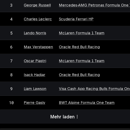
3
George Russell
Mercedes-AMG Petronas Formula One
4
Charles Leclerc
Scuderia Ferrari HP
5
Lando Norris
McLaren Formula 1 Team
6
Max Verstappen
Oracle Red Bull Racing
7
Oscar Piastri
McLaren Formula 1 Team
8
Isack Hadjar
Oracle Red Bull Racing
9
Liam Lawson
Visa Cash App Racing Bulls Formula O
10
Pierre Gasly
BWT Alpine Formula One Team
Mehr laden