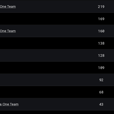
219
 One Team
169
160
 One Team
138
128
109
92
68
43
la One Team