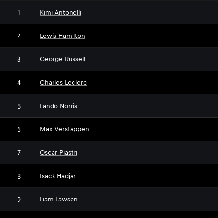
1
Kimi Antonelli
2
Lewis Hamilton
3
George Russell
4
Charles Leclerc
5
Lando Norris
6
Max Verstappen
7
Oscar Piastri
8
Isack Hadjar
9
Liam Lawson