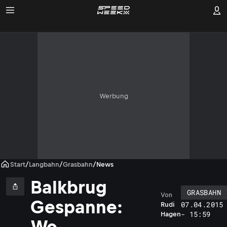
Werbung
Start
/
Langbahn
/
Grasbahn
/
News
Balkbrug
GRASBAHN
Von
Gespanne:
07.04.2015
Rudi
- 15:59
Hagen
Wo