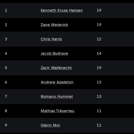
1
Kenneth Kruse Hansen
19
2
Dave Meijerink
19
3
Chris Harris
12
4
Jacob Bukhave
14
5
Zach Wajtknecht
19
6
Andrew Appleton
13
7
Romano Hummel
13
8
Mathias Trésarrieu
11
9
Glenn Moi
11