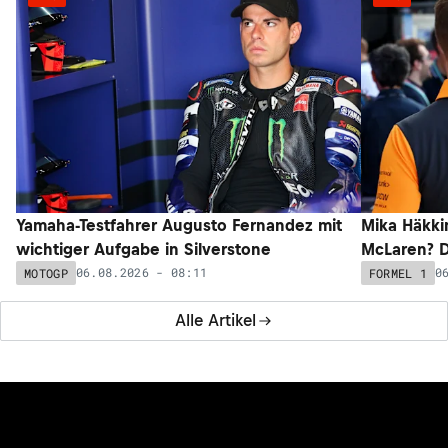
Yamaha-Testfahrer Augusto Fernandez mit
Mika Häkki
wichtiger Aufgabe in Silverstone
McLaren? D
06.08.2026 - 08:11
0
MOTOGP
FORMEL 1
Alle Artikel