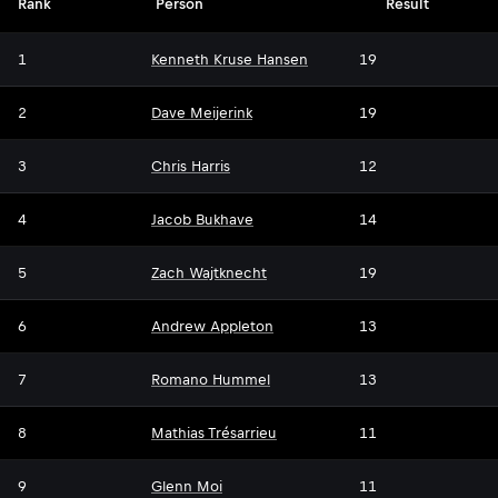
Rank
Person
Result
1
Kenneth Kruse Hansen
19
2
Dave Meijerink
19
3
Chris Harris
12
4
Jacob Bukhave
14
5
Zach Wajtknecht
19
6
Andrew Appleton
13
7
Romano Hummel
13
8
Mathias Trésarrieu
11
9
Glenn Moi
11