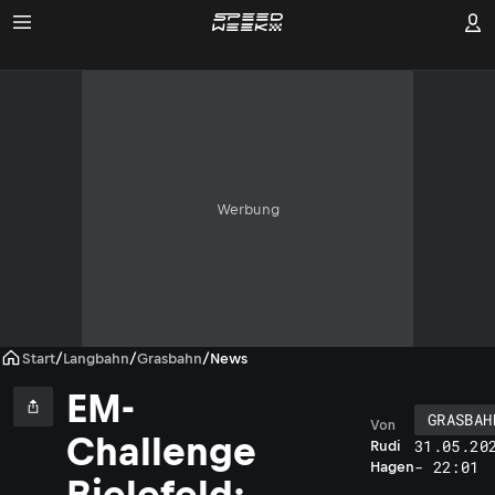
Werbung
Start
/
Langbahn
/
Grasbahn
/
News
EM-
GRASBAH
Von
Challenge
31.05.20
Rudi
- 22:01
Hagen
Bielefeld: