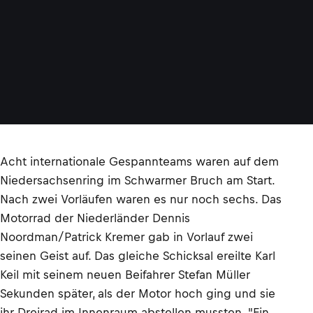
l
a
Acht internationale Gespannteams waren auf dem
Niedersachsenring im Schwarmer Bruch am Start.
Nach zwei Vorläufen waren es nur noch sechs. Das
Motorrad der Niederländer Dennis
Noordman/Patrick Kremer gab in Vorlauf zwei
seinen Geist auf. Das gleiche Schicksal ereilte Karl
Keil mit seinem neuen Beifahrer Stefan Müller
Sekunden später, als der Motor hoch ging und sie
ihr Dreirad im Innenraum abstellen mussten. "Ein