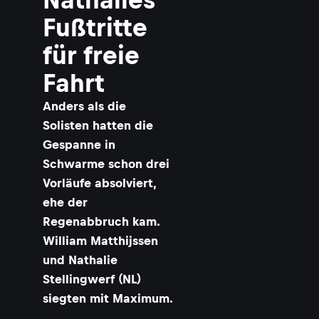
t
Fußtritte
i
j
für freie
s
s
Fahrt
Anders als die
v
Solisten hatten die
r
Gespanne in
Schwarme schon drei
t
Vorläufe absolviert,
z
ehe der
Regenabbruch kam.
William Matthijssen
a
und Nathalie
Stellingwerf (NL)
siegten mit Maximum.
i
l