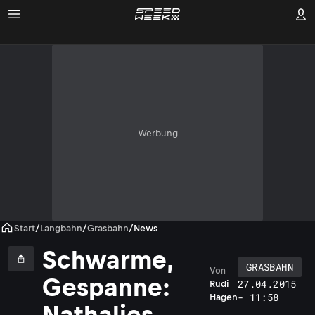
Werbung
Start
/
Langbahn
/
Grasbahn
/
News
Schwarme,
GRASBAHN
Von
Gespanne:
27.04.2015
Rudi
a
- 11:58
Hagen
t
Nathalies