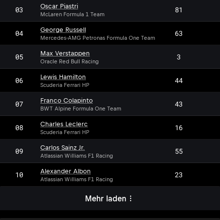
Oscar Piastri
03
81
McLaren Formula 1 Team
George Russell
04
63
Mercedes-AMG Petronas Formula One Team
Max Verstappen
05
3
Oracle Red Bull Racing
Lewis Hamilton
06
44
Scuderia Ferrari HP
Franco Colapinto
07
43
BWT Alpine Formula One Team
Charles Leclerc
08
16
Scuderia Ferrari HP
Carlos Sainz Jr.
09
55
Atlassian Williams F1 Racing
Alexander Albon
10
23
Atlassian Williams F1 Racing
Mehr laden