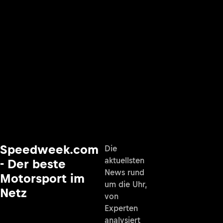
Speedweek.com
Die
aktuellsten
- Der beste
News rund
Motorsport im
um die Uhr,
Netz
von
Experten
analysiert