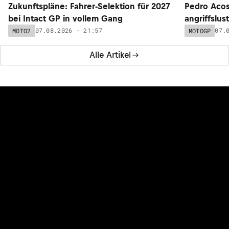
Zukunftspläne: Fahrer-Selektion für 2027
Pedro Acos
bei Intact GP in vollem Gang
angriffslus
07.08.2026 - 21:57
07.
MOTO2
MOTOGP
Alle Artikel