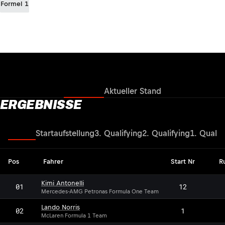
Formel 1
Ergebnisse
Aktueller Stand
ERGEBNISSE
Rennen
Startaufstellung
3. Qualifying
2. Qualifying
1. Qualif
Pos
Fahrer
Start Nr
R
Kimi Antonelli
01
12
Mercedes-AMG Petronas Formula One Team
Lando Norris
02
1
McLaren Formula 1 Team