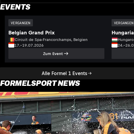
EVENTS
VERGANGEN
VERGANGEN
Belgian Grand Prix
Hungaria
Circuit de Spa-Francorchamps, Belgien
Hungaro
17.–19.07.2026
24.–26.
Zum Event
Alle Formel 1 Events
FORMELSPORT NEWS