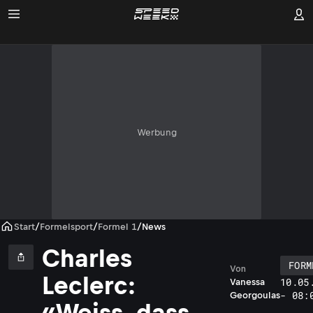
Werbung
Start
/
Formelsport
/
Formel 1
/
News
Charles
FORM
Von
Leclerc:
10.05
Vanessa
- 08:
Georgoulas
«Weiss, dass