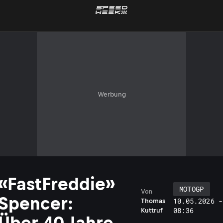
Werbung
«FastFreddie»
MOTOGP
Von
Spencer:
10.05.2026 -
Thomas
08:36
Kuttruf
Über 40 Jahre