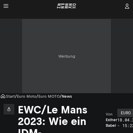
Werbung
Start
/
Euro Moto
/
Euro MOTO
/
News
EWC/Le Mans
EURO
Von
2023: Wie ein
18.04.
Esther
- 15:2
Babel
IDM-