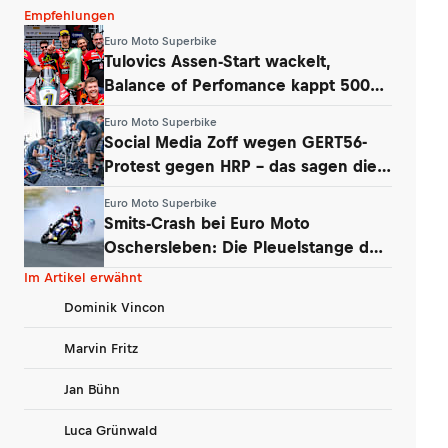
Empfehlungen
Euro Moto Superbike
Tulovics Assen-Start wackelt,
Balance of Perfomance kappt 500
Umdrehungen
Euro Moto Superbike
Social Media Zoff wegen GERT56-
Protest gegen HRP – das sagen die
Teams
Euro Moto Superbike
Smits-Crash bei Euro Moto
Oschersleben: Die Pleuelstange der
Yamaha war‘s
Im Artikel erwähnt
Dominik Vincon
Marvin Fritz
Jan Bühn
Luca Grünwald