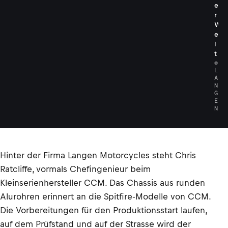
e
r
W
e
l
t
©
L
A
N
G
E
N
Hinter der Firma Langen Motorcycles steht Chris
Ratcliffe, vormals Chefingenieur beim
Kleinserienhersteller CCM. Das Chassis aus runden
Alurohren erinnert an die Spitfire-Modelle von CCM.
Die Vorbereitungen für den Produktionsstart laufen,
auf dem Prüfstand und auf der Strasse wird der