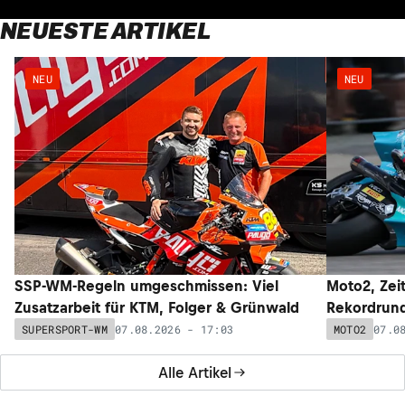
NEUESTE ARTIKEL
NEU
NEU
SSP-WM-Regeln umgeschmissen: Viel
Moto2, Zeit
Zusatzarbeit für KTM, Folger & Grünwald
Rekordrund
07.08.2026 - 17:03
07.0
SUPERSPORT-WM
MOTO2
Alle Artikel