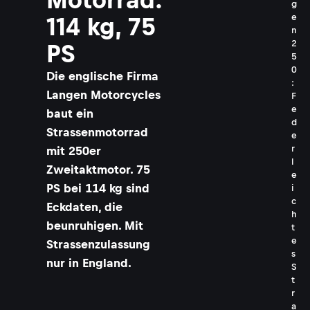
g
e
114 kg, 75
n
2
PS
5
0
Die englische Firma
:
Langen Motorcycles
F
e
baut ein
d
Strassenmotorrad
e
r
mit 250er
l
Zweitaktmotor. 75
e
PS bei 114 kg sind
i
c
Eckdaten, die
h
beunruhigen. Mit
t
e
Strassenzulassung
s
nur in England.
S
t
r
a