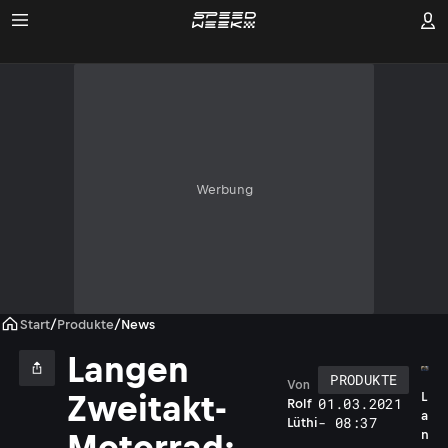
Werbung
Start
/
Produkte
/
News
Langen
PRODUKTE
Von
L
Zweitakt-
01.03.2021
Rolf
a
- 08:37
Lüthi
n
Motorrad: