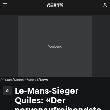
Werbung
Start
/
MotoGP
/
Moto3
/
News
Le-Mans-Sieger
Quiles: «Der
nervenaufreibendste