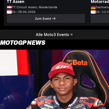
TT Assen
Motorrad
TT Circuit Assen, Niederlande
Sachsenr
26.–28.06.2026
10.–12.
Zum Event
Alle Moto3 Events
MOTOGP NEWS