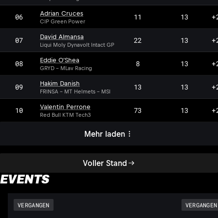
Adrian Cruces
06
11
13
+
CIP Green Power
David Almansa
07
22
13
+
Liqui Moly Dynavolt Intact GP
Eddie O'Shea
08
8
13
+
GRYD - MLav Racing
Hakim Danish
09
13
13
+
FRINSA - MT Helmets - MSI
Valentin Perrone
10
73
13
+
Red Bull KTM Tech3
Mehr laden
Voller Stand
EVENTS
VERGANGEN
VERGANGEN