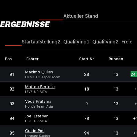
Ergebnisse
Aktueller Stand
ERGEBNISSE
Rennen
Startaufstellung
2. Qualifying
1. Qualifying
2. Freies 
Pos
Fahrer
Start Nr
Runden
Maximo Quiles
01
28
13
24
CFMOTO Aspar Team
Matteo Bertelle
02
18
13
+
LEVELUP-MTA
Veda Pratama
03
9
13
+
Honda Team Asia
Joel Esteban
04
78
13
+
LEVELUP-MTA
Guido Pini
05
94
13
+
Leopard Racing