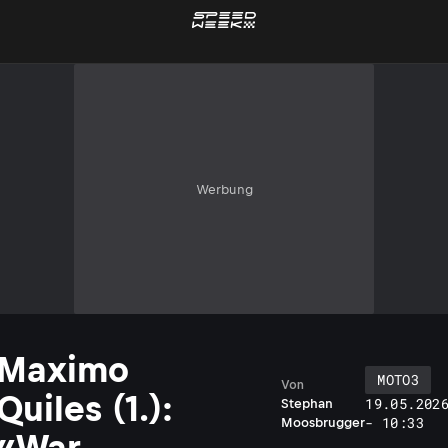
Werbung
Maximo
MOTO3
Von
Quiles (1.):
19.05.202
Stephan
- 10:33
Moosbrugger
«War