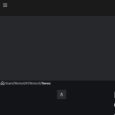
Start
/
MotoGP
/
Moto3
/
News