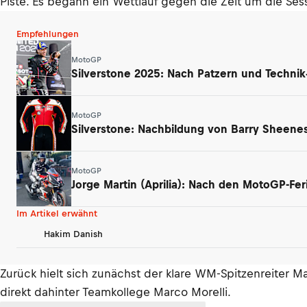
Piste. Es begann ein Wettlauf gegen die Zeit um die Se
Empfehlungen
MotoGP
Silverstone 2025: Nach Patzern und Technik
MotoGP
Silverstone: Nachbildung von Barry Sheenes
MotoGP
Jorge Martin (Aprilia): Nach den MotoGP-Fe
Im Artikel erwähnt
Hakim Danish
Zurück hielt sich zunächst der klare WM-Spitzenreiter 
direkt dahinter Teamkollege Marco Morelli.