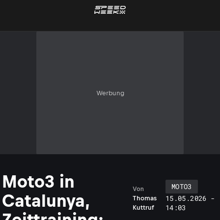
Werbung
Moto3 in
MOTO3
Von
Catalunya,
15.05.2026 -
Thomas
14:03
Kuttruf
Zeittraining: