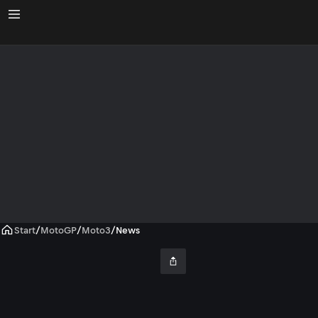
Start
/
MotoGP
/
Moto3
/
News