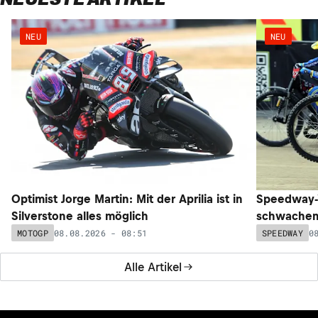
NEU
NEU
Optimist Jorge Martin: Mit der Aprilia ist in
Speedway-W
Silverstone alles möglich
schwachem 
08.08.2026 - 08:51
0
MOTOGP
SPEEDWAY
Alle Artikel