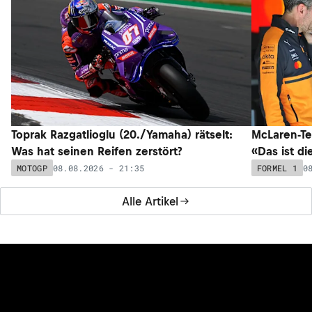
Toprak Razgatlioglu (20./Yamaha) rätselt:
McLaren-Te
Was hat seinen Reifen zerstört?
«Das ist di
08.08.2026 - 21:35
0
MOTOGP
FORMEL 1
Alle Artikel