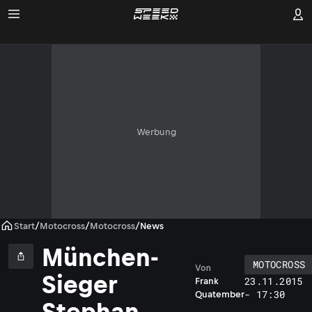
Werbung
Start
/
Motocross
/
Motocross
/
News
München-
MOTOCROSS
Von
Sieger
23.11.2015
Frank
- 17:30
Quatember
Stephan