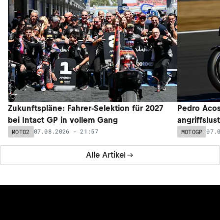
Zukunftspläne: Fahrer-Selektion für 2027
Pedro Acos
bei Intact GP in vollem Gang
angriffslus
07.08.2026 - 21:57
07.
MOTO2
MOTOGP
Alle Artikel