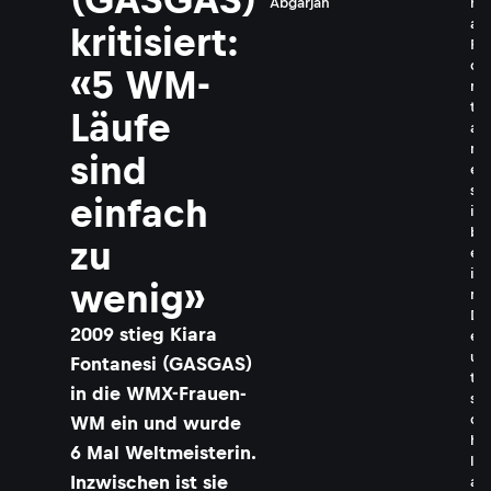
Abgarjan
r
a
kritisiert:
F
o
«5 WM-
n
t
Läufe
a
n
sind
e
s
einfach
i
b
zu
e
i
wenig»
m
D
2009 stieg Kiara
e
u
Fontanesi (GASGAS)
t
in die WMX-Frauen-
s
c
WM ein und wurde
h
6 Mal Weltmeisterin.
l
Inzwischen ist sie
a