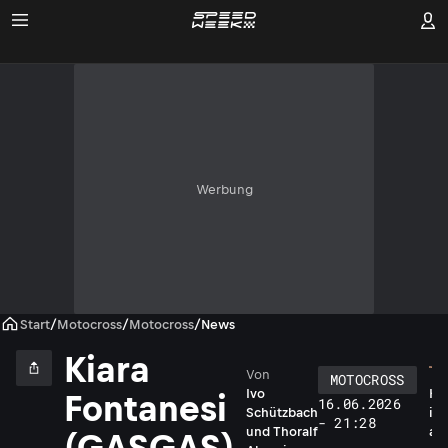
Werbung
Start
/
Motocross
/
Motocross
/
News
Kiara
Von
MOTOCROSS
Ivo
K
Fontanesi
16.06.2026
Schützbach
i
- 21:28
und
Thoralf
a
(GASGAS)