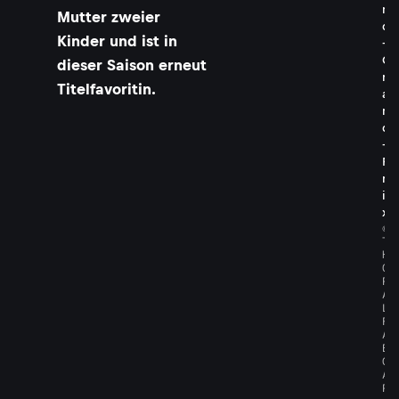
n
Mutter zweier
d
Kinder und ist in
-
G
dieser Saison erneut
r
Titelfavoritin.
a
n
d
-
P
r
i
x
©
T
H
O
R
A
L
F
A
B
G
A
R