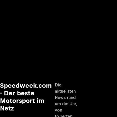
Speedweek.com
Die
aktuellsten
- Der beste
News rund
Motorsport im
um die Uhr,
Netz
von
Experten