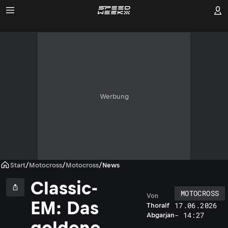
Werbung
Start
/
Motocross
/
Motocross
/
News
Classic-
MOTOCROSS
Von
EM: Das
17.06.2026
Thoralf
- 14:27
Abgarjan
goldene