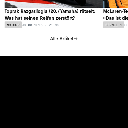
Toprak Razgatlioglu (20./Yamaha) rätselt:
McLaren-Te
Was hat seinen Reifen zerstört?
«Das ist di
08.08.2026 - 21:35
0
MOTOGP
FORMEL 1
Alle Artikel