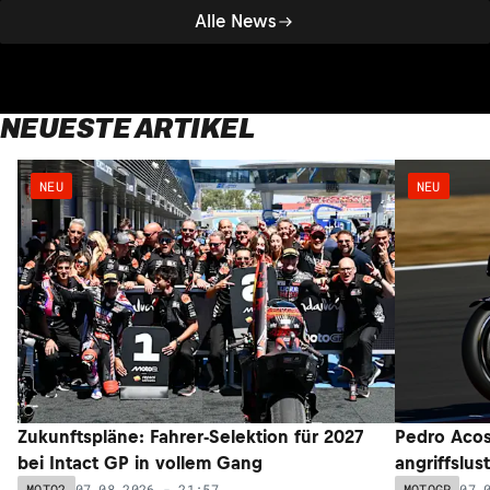
Alle News
NEUESTE ARTIKEL
NEU
NEU
Zukunftspläne: Fahrer-Selektion für 2027
Pedro Acos
bei Intact GP in vollem Gang
angriffslus
07.08.2026 - 21:57
07.
MOTO2
MOTOGP