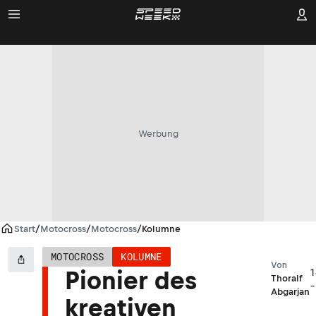
Werbung
Start
/
Motocross
/
Motocross
/
Kolumne
MOTOCROSS
KOLUMNE
Von
1
Pionier des
Thoralf
-
Abgarjan
kreativen