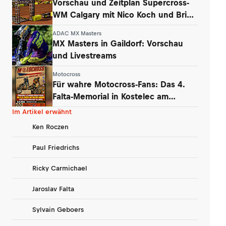
Vorschau und Zeitplan Supercross-
WM Calgary mit Nico Koch und Brian
Hsu
ADAC MX Masters
MX Masters in Gaildorf: Vorschau
und Livestreams
Motocross
Für wahre Motocross-Fans: Das 4.
Falta-Memorial in Kostelec am
Wochenende
Im Artikel erwähnt
Ken Roczen
Paul Friedrichs
Ricky Carmichael
Jaroslav Falta
Sylvain Geboers