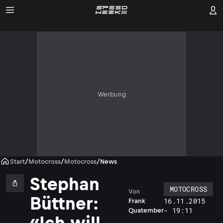
Werbung
Start
/
Motocross
/
Motocross
/
News
Stephan
MOTOCROSS
Von
Büttner:
16.11.2015
Frank
t
- 19:11
Quatember
«Ich will