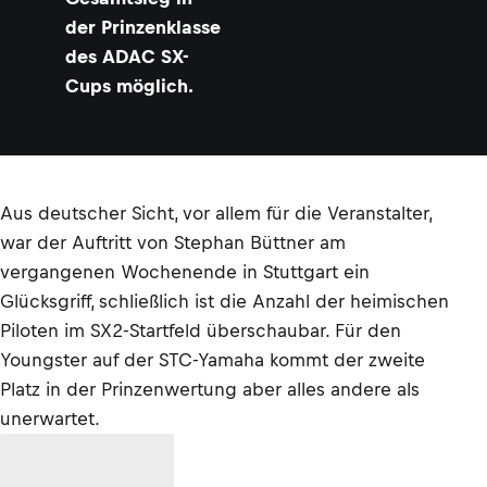
A
der Prinzenklasse
T
E
des ADAC SX-
M
B
Cups möglich.
E
R
Aus deutscher Sicht, vor allem für die Veranstalter,
war der Auftritt von Stephan Büttner am
vergangenen Wochenende in Stuttgart ein
Glücksgriff, schließlich ist die Anzahl der heimischen
Piloten im SX2-Startfeld überschaubar. Für den
Youngster auf der STC-Yamaha kommt der zweite
Platz in der Prinzenwertung aber alles andere als
unerwartet.