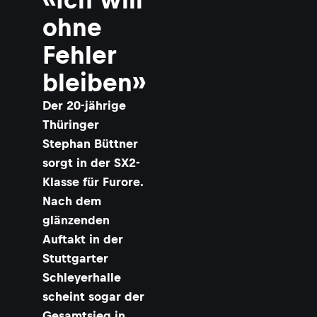
ohne
a
Fehler
bleiben»
t
t
Der 20-jährige
Thüringer
r
Stephan Büttner
i
sorgt in der SX2-
Klasse für Furore.
t
Nach dem
t
glänzenden
t
Auftakt in der
a
Stuttgarter
r
Schleyerhalle
t
©
scheint sogar der
Q
Gesamtsieg in
U