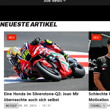
Alle News
NEUESTE ARTIKEL
NEU
NEU
Eine Honda im Silverstone-Q2: Joan Mir
Schlechte N
überraschte auch sich selbst
Motivation 
08.08.2026 - 10:51
0
MOTOGP
FORMEL 1