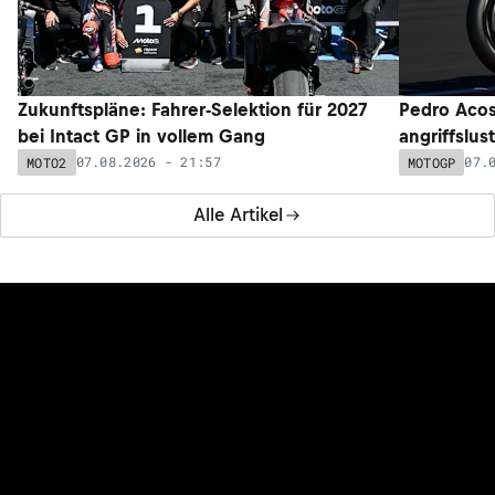
Zukunftspläne: Fahrer-Selektion für 2027
Pedro Acos
bei Intact GP in vollem Gang
angriffslus
07.08.2026 - 21:57
07.
MOTO2
MOTOGP
Alle Artikel