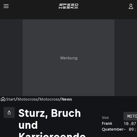
Werbung
Start
/
Motocross
/
Motocross
/
News
Sturz, Bruch
MOT
Von
und
10.07
Frank
- 09:
Quatember
Karriereende