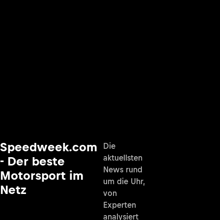
Speedweek.com
Die
aktuellsten
- Der beste
News rund
Motorsport im
um die Uhr,
Netz
von
Experten
analysiert