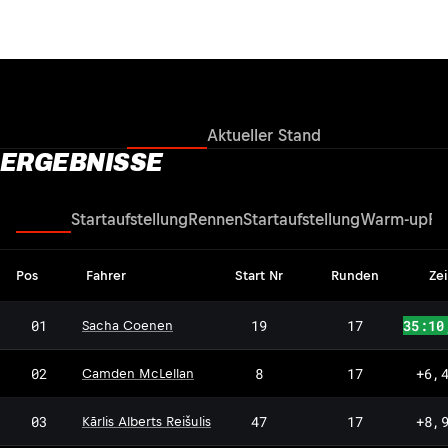
Ergebnisse
Aktueller Stand
ERGEBNISSE
Rennen
Startaufstellung
Rennen
Startaufstellung
Warm-up
Fr
Pos
Fahrer
Start Nr
Runden
Zei
01
19
17
35:10
Sacha Coenen
02
8
17
+6,
Camden McLellan
03
47
17
+8,
Kārlis Alberts Reišulis