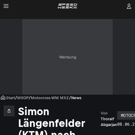
Werbung
Start
/
MXGP
/
Motocross-WM MX2
/
News
Simon
Von
MOTOC
Thoralf
Längenfelder
08.06.2
Abgarjan
(KTM) nach