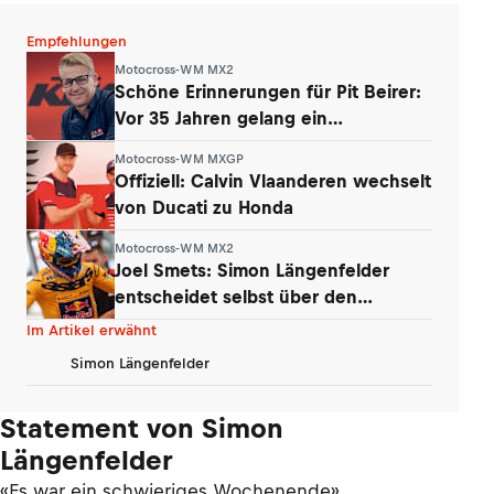
Empfehlungen
Motocross-WM MX2
Schöne Erinnerungen für Pit Beirer:
Vor 35 Jahren gelang ein
Paukenschlag
Motocross-WM MXGP
Offiziell: Calvin Vlaanderen wechselt
von Ducati zu Honda
Motocross-WM MX2
Joel Smets: Simon Längenfelder
entscheidet selbst über den
Klassenwechsel
Im Artikel erwähnt
Simon Längenfelder
Statement von Simon
Längenfelder
«Es war ein schwieriges Wochenende»,