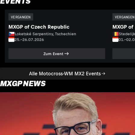
EVENTS
VERGANGEN
VERGANGEN
MXGP of Czech Republic
MXGP of 
Loketské Serpentiny, Tschechien
Stedelij
25.–26.07.2026
01.–02.
Zum Event
Alle Motocross-WM MX2 Events
MXGP NEWS