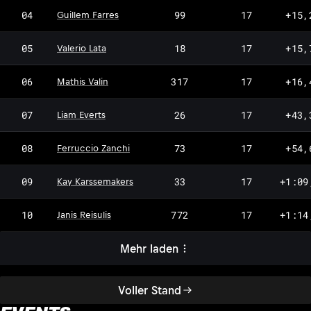
04
99
17
+15,
Guillem Farres
05
18
17
+15,
Valerio Lata
06
317
17
+16,
Mathis Valin
07
26
17
+43,
Liam Everts
08
73
17
+54,
Ferruccio Zanchi
09
33
17
+1:09
Kay Karssemakers
10
772
17
+1:14
Janis Reisulis
Mehr laden
Voller Stand