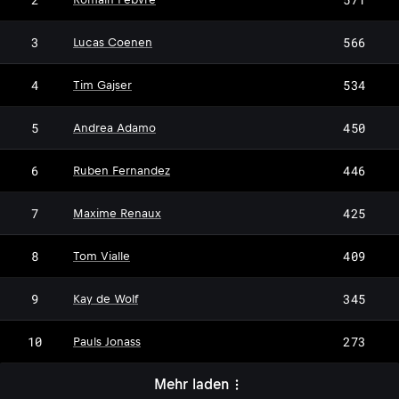
3
566
Lucas Coenen
4
534
Tim Gajser
5
450
Andrea Adamo
6
446
Ruben Fernandez
7
425
Maxime Renaux
8
409
Tom Vialle
9
345
Kay de Wolf
10
273
Pauls Jonass
Mehr laden