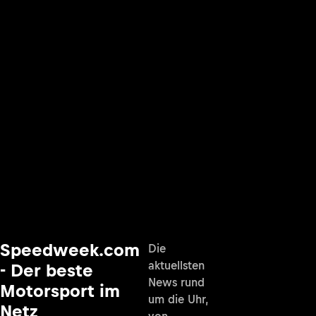
Speedweek.com
Die
aktuellsten
- Der beste
News rund
Motorsport im
um die Uhr,
Netz
von