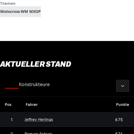
Themen
Motocross-WM MXGP
AKTUELLER STAND
2026
Fahrer
Konstrukteure
Pos
Fahrer
Punkte
1
675
Jeffrey Herlings
2
571
Romain Febvre