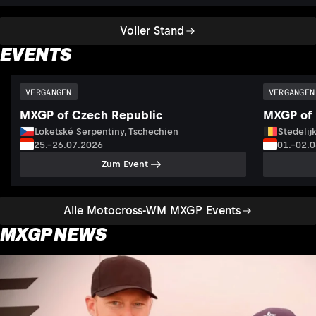
Voller Stand
EVENTS
VERGANGEN
VERGANGEN
MXGP of Czech Republic
MXGP of 
Loketské Serpentiny, Tschechien
Stedelij
25.–26.07.2026
01.–02.
Zum Event
Alle Motocross-WM MXGP Events
MXGP NEWS