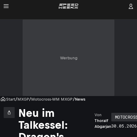
Werbung
Start
/
MXGP
/
Motocross-WM MXGP
/
News
Neu im
Von
MOTOCROS
Thoralf
Talkessel:
30.05.2026
Abgarjan
Dragon's