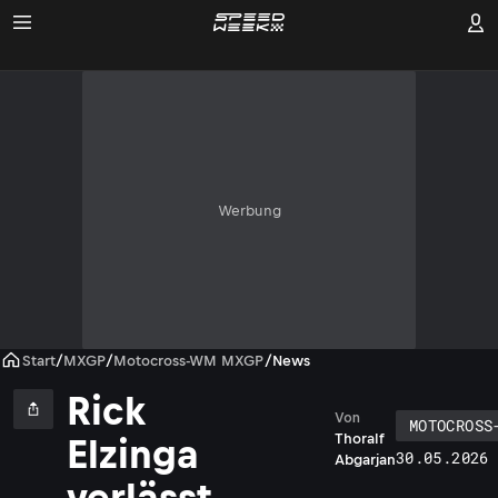
Werbung
Start
/
MXGP
/
Motocross-WM MXGP
/
News
Rick
Von
MOTOCROSS
Thoralf
Elzinga
30.05.2026 
Abgarjan
verlässt