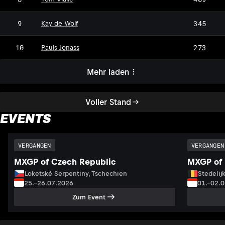
9
345
Kay de Wolf
10
273
Pauls Jonass
Mehr laden
Voller Stand
EVENTS
VERGANGEN
VERGANGEN
MXGP of Czech Republic
MXGP of 
Loketské Serpentiny, Tschechien
Stedelij
25.–26.07.2026
01.–02.
Zum Event