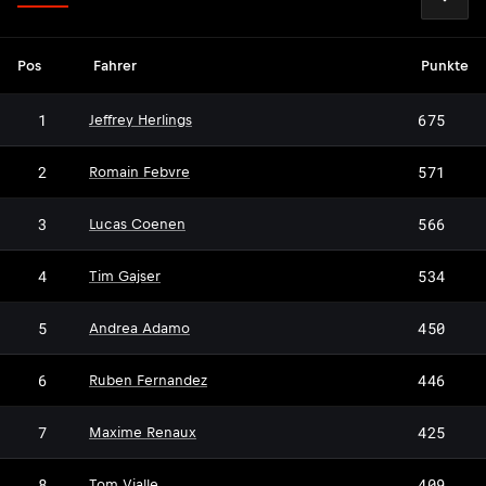
Pos
Fahrer
Punkte
1
675
Jeffrey Herlings
2
571
Romain Febvre
3
566
Lucas Coenen
4
534
Tim Gajser
5
450
Andrea Adamo
6
446
Ruben Fernandez
7
425
Maxime Renaux
8
409
Tom Vialle