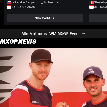
Loketské Serpentiny, Tschechien
Stedelij
25.–26.07.2026
01.–02.
Zum Event
Alle Motocross-WM MXGP Events
MXGP NEWS