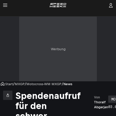
Werbung
Start
/
MXGP
/
Motocross-WM MXGP
/
News
Spendenaufruf
Von
MO
Thoralf
für den
03.
Abgarjan
schwer