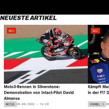
NEUESTE ARTIKEL
NEU
NEU
Moto3-Rennen in Silverstone:
Kämpft Max
Demonstration von Intact-Pilot David
in der F1? 
Almansa
09.08.2026 - 16:20
0
MOTO3
FORMEL 1