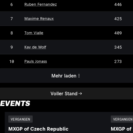
6
446
Ruben Fernandez
7
425
Maxime Renaux
8
409
Tom Vialle
9
345
Kay de Wolf
10
273
Pauls Jonass
Mehr laden
Voller Stand
EVENTS
VERGANGEN
VERGANGEN
MXGP of Czech Republic
MXGP of 