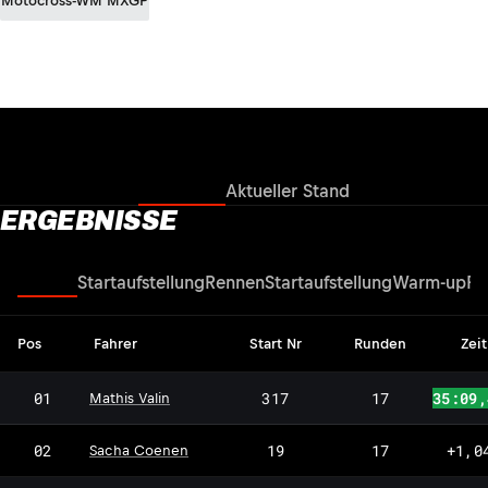
Motocross-WM MXGP
Ergebnisse
Aktueller Stand
ERGEBNISSE
Rennen
Startaufstellung
Rennen
Startaufstellung
Warm-up
Fr
Pos
Fahrer
Start Nr
Runden
Zeit
01
317
17
35:09,
Mathis Valin
02
19
17
+1,0
Sacha Coenen