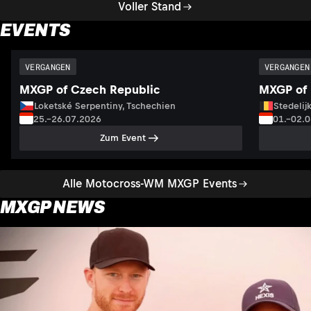
Voller Stand
EVENTS
VERGANGEN
VERGANGEN
MXGP of Czech Republic
MXGP of 
Loketské Serpentiny, Tschechien
Stedelij
25.–26.07.2026
01.–02.
Zum Event
Alle Motocross-WM MXGP Events
MXGP NEWS