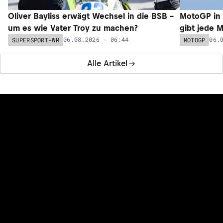
Oliver Bayliss erwägt Wechsel in die BSB –
MotoGP in 
um es wie Vater Troy zu machen?
gibt jede 
06.08.2026 - 06:44
06.
SUPERSPORT-WM
MOTOGP
Alle Artikel