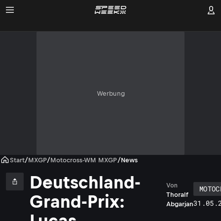
Werbung
Start
/
MXGP
/
Motocross-WM MXGP
/
News
Deutschland-
Von
MOTOC
Thoralf
Grand-Prix:
31.05.
Abgarjan
Lucas