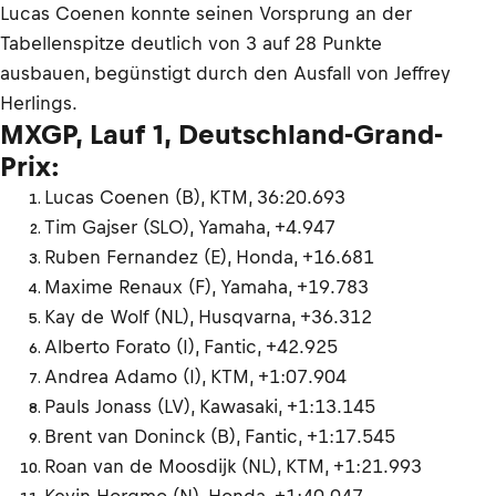
Lucas Coenen konnte seinen Vorsprung an der
Tabellenspitze deutlich von 3 auf 28 Punkte
ausbauen, begünstigt durch den Ausfall von Jeffrey
Herlings.
MXGP, Lauf 1, Deutschland-Grand-
Prix:
Lucas Coenen (B), KTM, 36:20.693
Tim Gajser (SLO), Yamaha, +4.947
Ruben Fernandez (E), Honda, +16.681
Maxime Renaux (F), Yamaha, +19.783
Kay de Wolf (NL), Husqvarna, +36.312
Alberto Forato (I), Fantic, +42.925
Andrea Adamo (I), KTM, +1:07.904
Pauls Jonass (LV), Kawasaki, +1:13.145
Brent van Doninck (B), Fantic, +1:17.545
Roan van de Moosdijk (NL), KTM, +1:21.993
Kevin Horgmo (N), Honda, +1:40.047