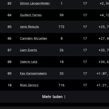
03
1
17
+2,5
Simon Längenfelder
04
99
17
+4,1
Guillem Farres
05
772
17
+25,7
Janis Reisulis
06
8
17
+27,0
Camden McLellan
07
26
17
+33,7
Liam Everts
08
18
17
+34,6
Valerio Lata
09
33
17
+1:07,
Kay Karssemakers
10
716
17
+1:21,
Noel Zanocz
Mehr laden